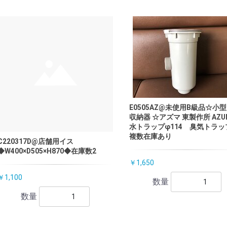
E0505AZ@未使用B級品☆小
収納器 ☆アズマ 東製作所 AZU
水トラップφ114 臭気トラッ
複数在庫あり
C220317D@店舗用イス
◆W400×D505×H870◆在庫数2
￥1,650
￥1,100
数量
数量