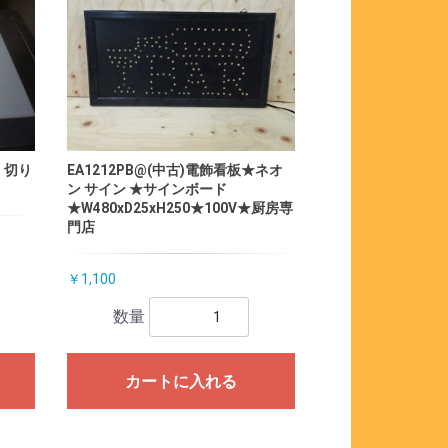
 切り
EA1212PB@(中古)電飾看板★ネオ
ン サイン ★サインボード
★W480xD25xH250★100V★厨房専
門店
￥1,100
数量
カートに入れる