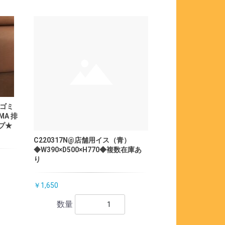
型ゴミ
MA 排
プ★
C220317N@店舗用イス（青）
◆W390×D500×H770◆複数在庫あ
り
￥1,650
数量