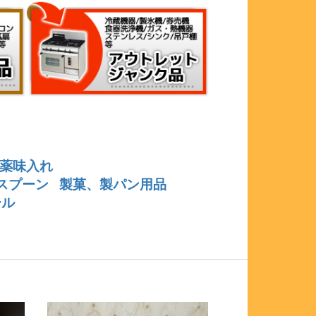
薬味入れ
スプーン
製菓、製パン用品
ール