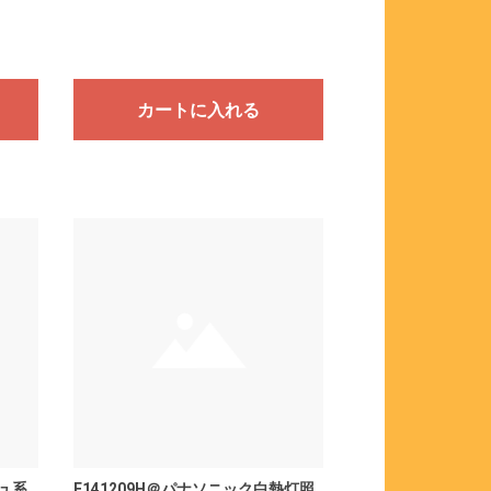
カートに入れる
ジュ系
E141209H＠パナソニック白熱灯照