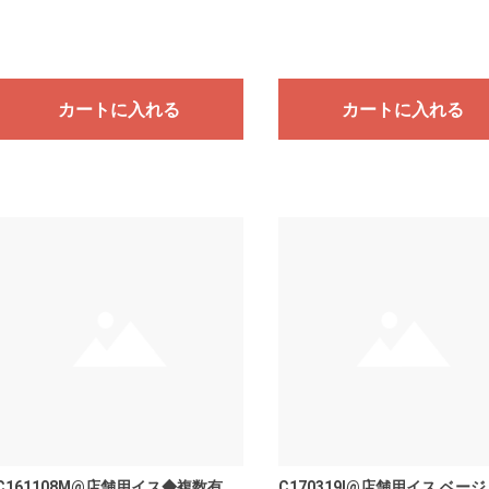
カートに入れる
カートに入れる
C161108M@店舗用イス◆複数有
C170319I@店舗用イス ベー