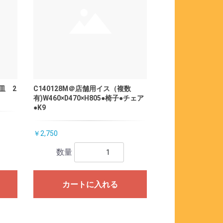
皿 2
C140128M＠店舗用イス（複数
有)W460×D470×H805●椅子●チェア
●K9
￥2,750
数量
カートに入れる