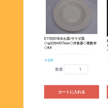
E170301B＠お皿/サラダ皿
◇φ220×H37mm◇洋食器◇複数有
◇K9
￥220
数量
カートに入れる