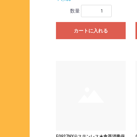
数量
カートに入れる
E0927NY@ステンレス★食器消毒保