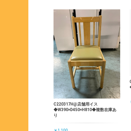
C220317H@店舗用イス
◆W390×D450×H810◆複数在庫あ
り
￥1,100