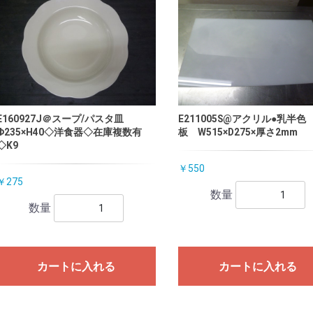
E160927J＠スープ/パスタ皿
E211005S@アクリル●乳半色
Φ235×H40◇洋食器◇在庫複数有
板 W515×D275×厚さ2mm
◇K9
￥550
￥275
数量
数量
カートに入れる
カートに入れる