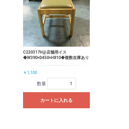
C220317H@店舗用イス
◆W390×D450×H810◆複数在庫あり
￥1,100
数量
カートに入れる