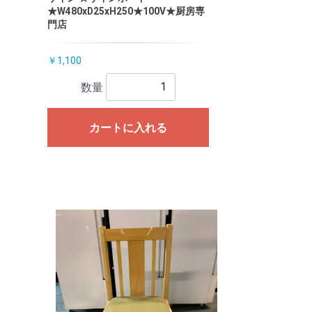
★W480xD25xH250★100V★厨房専
門店
￥1,100
数量
カートに入れる