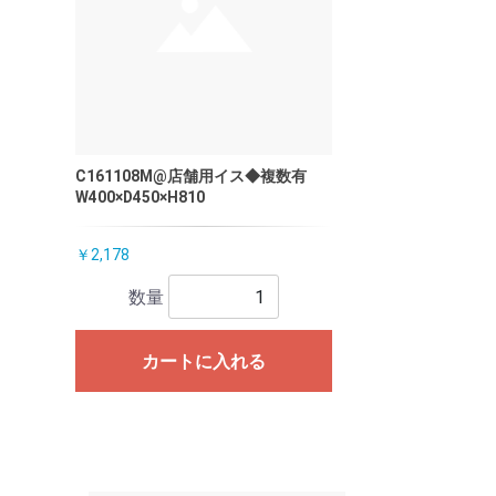
C161108M@店舗用イス◆複数有
W400×D450×H810
￥2,178
数量
カートに入れる