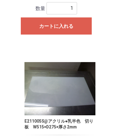
数量
カートに入れる
E211005S@アクリル●乳半色 切り
板 W515×D275×厚さ2mm