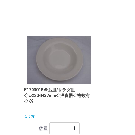
E170301B＠お皿/サラダ皿
◇φ220×H37mm◇洋食器◇複数有
◇K9
￥220
数量