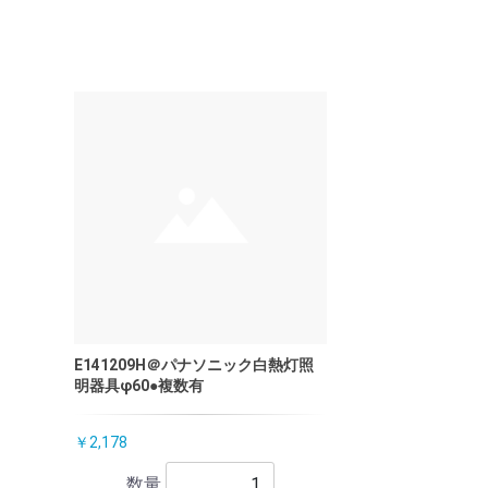
E141209H＠パナソニック白熱灯照
明器具φ60●複数有
￥2,178
数量