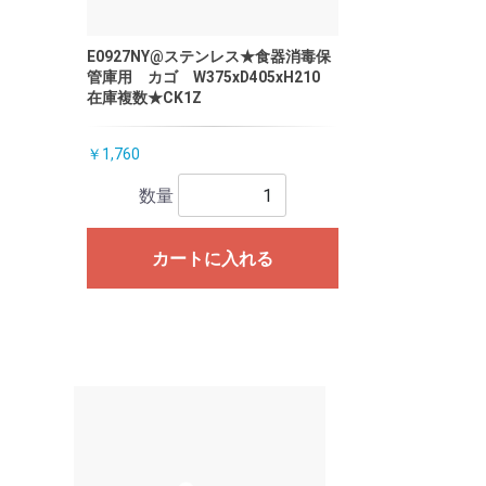
E0927NY@ステンレス★食器消毒保
管庫用 カゴ W375xD405xH210
在庫複数★CK1Z
￥1,760
数量
カートに入れる