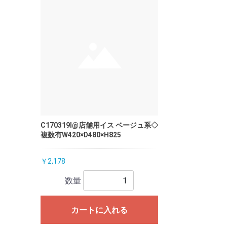
C170319I@店舗用イス ベージュ系◇
複数有W420×D480×H825
￥2,178
数量
カートに入れる