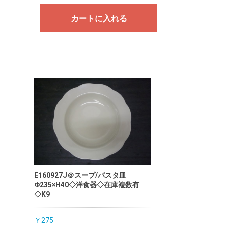
カートに入れる
E160927J＠スープ/パスタ皿
Φ235×H40◇洋食器◇在庫複数有
◇K9
￥275