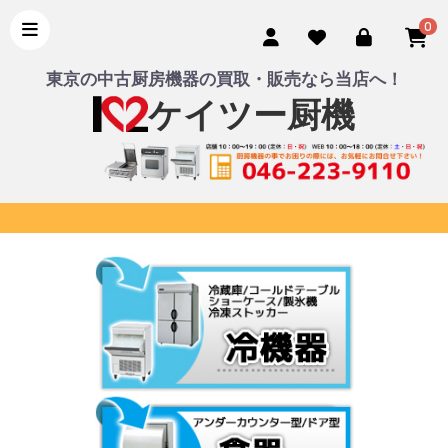
0
東京の中古厨房機器の買取・販売なら当店へ！
ケイツー厨機