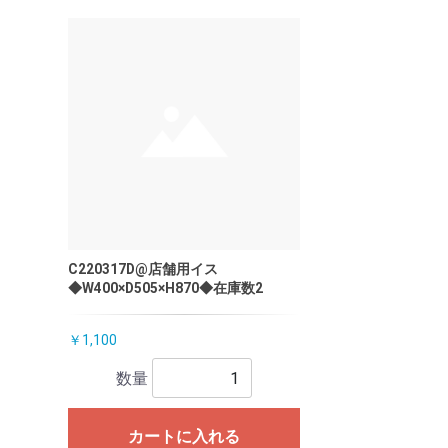
C220317D@店舗用イス
◆W400×D505×H870◆在庫数2
￥1,100
数量
カートに入れる