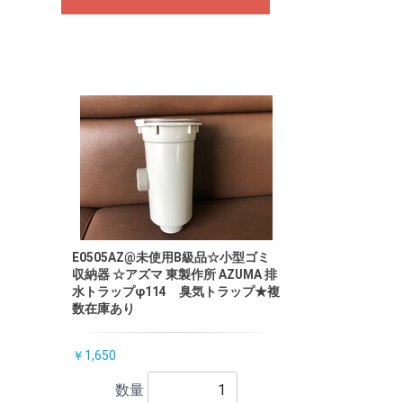
E0505AZ@未使用B級品☆小型ゴミ
収納器 ☆アズマ 東製作所 AZUMA 排
水トラップφ114 臭気トラップ★複
数在庫あり
￥1,650
数量