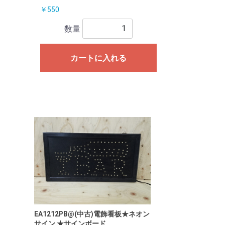
￥550
数量
カートに入れる
EA1212PB@(中古)電飾看板★ネオン
サイン ★サインボード