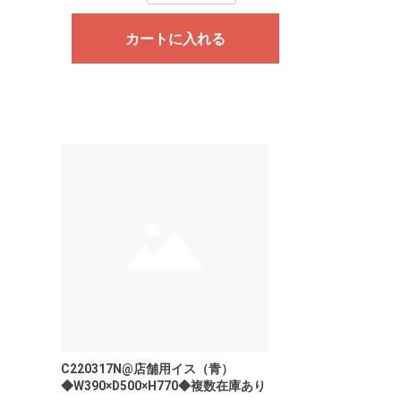
カートに入れる
C220317N@店舗用イス（青）
◆W390×D500×H770◆複数在庫あり