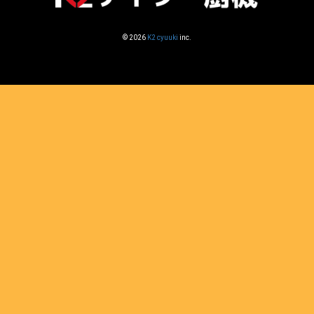
© 2026
K2 cyuuki
inc.