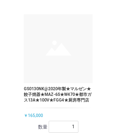
GS0130NK@2020年製★マルゼン★
餃子焼器★MAZ-6S★W470★都市ガ
ス13A★100V★FGG4★厨房専門店
￥165,000
数量