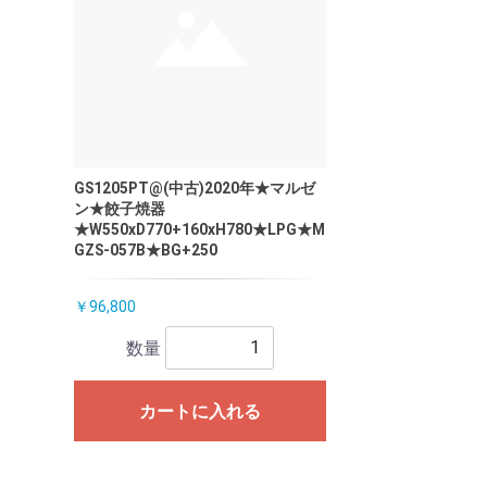
GS1205PT@(中古)2020年★マルゼ
ン★餃子焼器
★W550xD770+160xH780★LPG★M
GZS-057B★BG+250
￥96,800
数量
カートに入れる