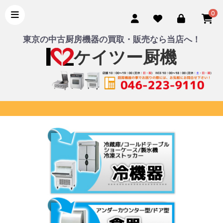
0
東京の中古厨房機器の買取・販売なら当店へ！
ケイツー厨機