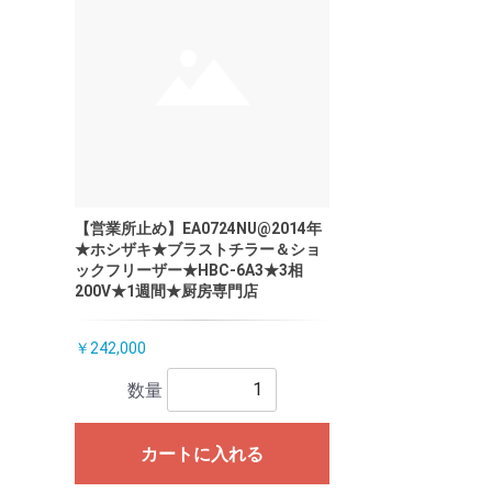
【営業所止め】EA0724NU@2014年
★ホシザキ★ブラストチラー＆ショ
ックフリーザー★HBC-6A3★3相
200V★1週間★厨房専門店
￥242,000
数量
カートに入れる