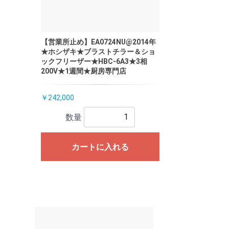
【営業所止め】EA0724NU@2014年
★ホシザキ★ブラストチラー＆ショ
ックフリーザー★HBC-6A3★3相
200V★1週間★厨房専門店
￥242,000
数量
カートに入れる