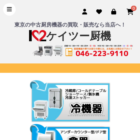
0
東京の中古厨房機器の買取・販売なら当店へ！
ケイツー厨機