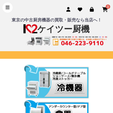
0
東京の中古厨房機器の買取・販売なら当店へ！
ケイツー厨機