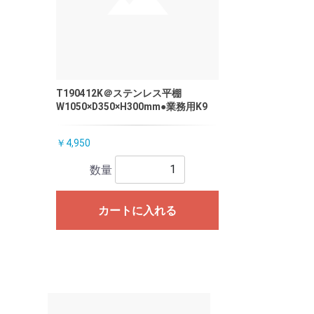
T190412K＠ステンレス平棚
W1050×D350×H300mm●業務用K9
￥4,950
数量
カートに入れる