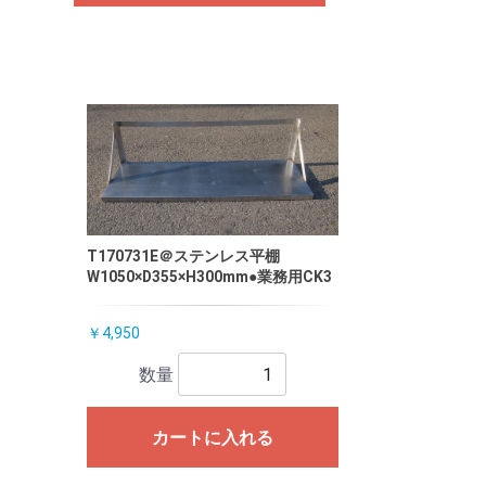
T170731E＠ステンレス平棚
W1050×D355×H300mm●業務用CK3
￥4,950
数量
カートに入れる