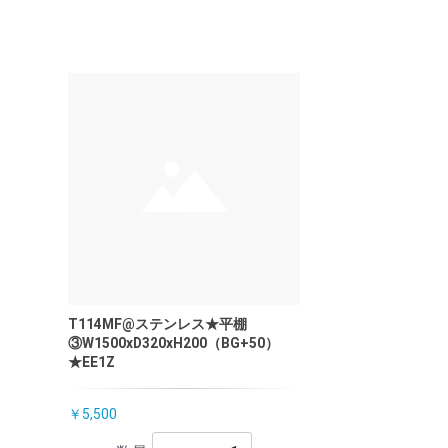
T114MF@ステンレス★平棚
③W1500xD320xH200（BG+50）
★EE1Z
￥5,500