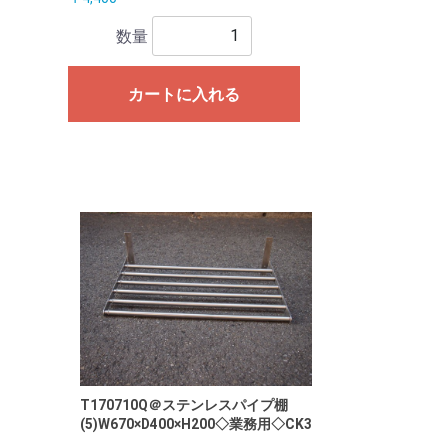
数量
カートに入れる
T170710Q＠ステンレスパイプ棚
(5)W670×D400×H200◇業務用◇CK3