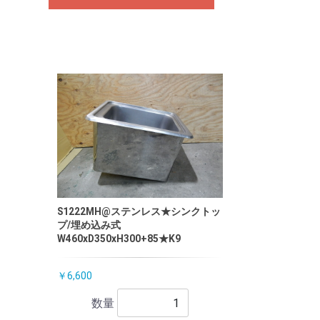
S1222MH@ステンレス★シンクトッ
プ/埋め込み式
W460xD350xH300+85★K9
￥6,600
数量