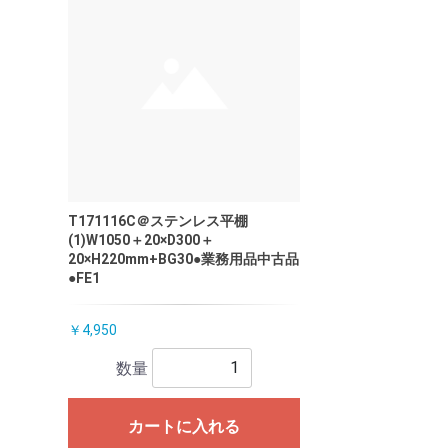
T171116C＠ステンレス平棚
(1)W1050＋20×D300＋
20×H220mm+BG30●業務用品中古品
●FE1
￥4,950
数量
カートに入れる