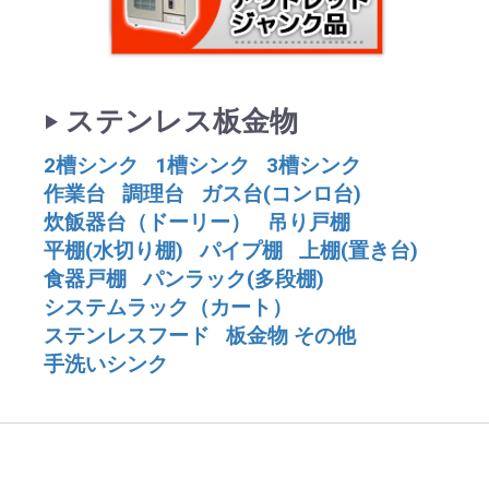
‣ ステンレス板金物
2槽シンク
1槽シンク
3槽シンク
作業台
調理台
ガス台(コンロ台)
炊飯器台（ドーリー）
吊り戸棚
平棚(水切り棚)
パイプ棚
上棚(置き台)
食器戸棚
パンラック(多段棚)
システムラック（カート）
ステンレスフード
板金物 その他
手洗いシンク