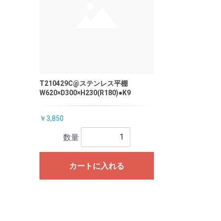
T210429C@ステンレス平棚
W620×D300×H230(R180)●K9
￥3,850
数量
カートに入れる