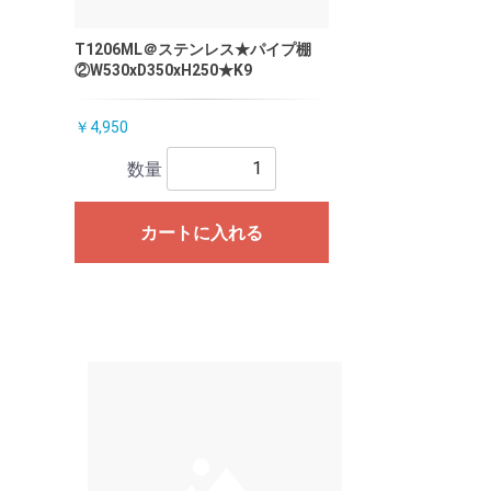
T1206ML＠ステンレス★パイプ棚
②W530xD350xH250★K9
￥4,950
数量
カートに入れる