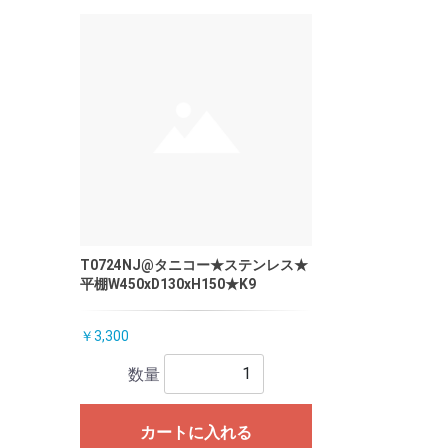
T0724NJ@タニコー★ステンレス★
平棚W450xD130xH150★K9
￥3,300
数量
カートに入れる