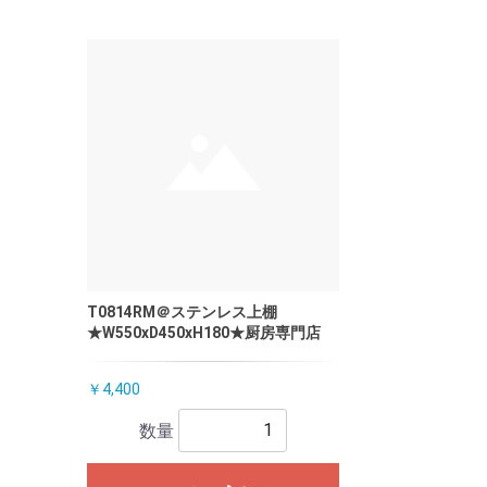
T0814RM＠ステンレス上棚
★W550xD450xH180★厨房専門店
￥4,400
数量