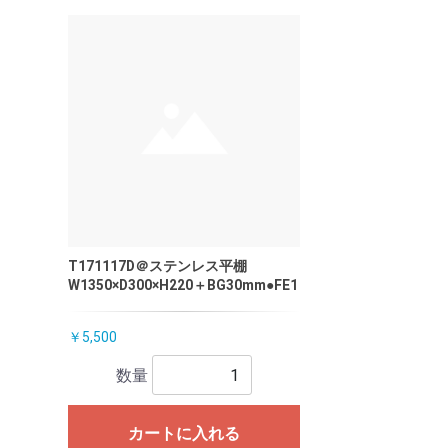
T171117D＠ステンレス平棚
W1350×D300×H220＋BG30mm●FE1
￥5,500
数量
カートに入れる