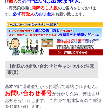
お手伝いは出来ません
搬入
び
の
。
荷降ろし人数
→商品詳細欄に
のご案内をしておりま
必ず
荷受人
のお手配
す。
をお願い致します。
【配送のお問い合わせとキャンセルの注意
事項】
基本的に運送会社からお電話で連絡されません。
お問い合わせ番号
が分かり次第、弊社より
お知らせいたします。 ご自身で配達状況のご確認
をお願い致します。