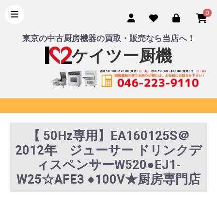
0
東京の中古厨房機器の買取・販売なら当店へ！
ケイツー厨機
【 50Hz専用】EA160125S＠
2012年 ジューサー ドリンクデ
ィスペンサーW520●EJ1-
W25☆AFE3 ●100V★厨房専門店