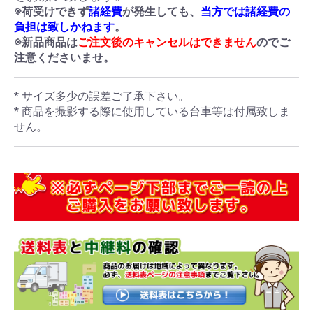
※荷受けできず
諸経費
が発生しても、
当方では諸経費の
負担は致しかねます
。
※新品商品は
ご注文後のキャンセルはできません
のでご
注意くださいませ。
* サイズ多少の誤差ご了承下さい。
* 商品を撮影する際に使用している台車等は付属致しま
せん。