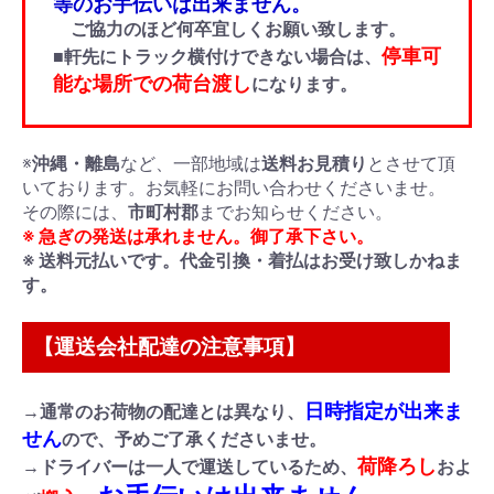
等のお手伝いは出来ません。
ご協力のほど何卒宜しくお願い致します。
停車可
■軒先にトラック横付けできない場合は、
能な場所での荷台渡し
になります。
※
沖縄・離島
など、一部地域は
送料お見積り
とさせて頂
いております。お気軽にお問い合わせくださいませ。
その際には、
市町村郡
までお知らせください。
※ 急ぎの発送は承れません。御了承下さい。
※ 送料元払いです。代金引換・着払はお受け致しかねま
す。
【運送会社配達の注意事項】
日時指定が出来ま
→通常のお荷物の配達とは異なり、
せん
ので、予めご了承くださいませ。
荷降ろし
→ドライバーは一人で運送しているため、
およ