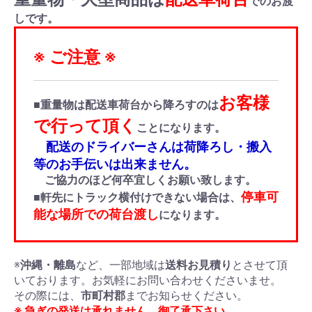
でのお渡
しです。
※ ご注意 ※
お客様
■重量物は配送車荷台から降ろすのは
で行って頂く
ことになります。
配送のドライバーさんは荷降ろし・搬入
等のお手伝いは出来ません。
ご協力のほど何卒宜しくお願い致します。
停車可
■軒先にトラック横付けできない場合は、
能な場所での荷台渡し
になります。
※
沖縄・離島
など、一部地域は
送料お見積り
とさせて頂
いております。お気軽にお問い合わせくださいませ。
その際には、
市町村郡
までお知らせください。
※ 急ぎの発送は承れません。御了承下さい。