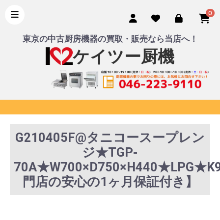
0
東京の中古厨房機器の買取・販売なら当店へ！
ケイツー厨機
G210405F@タニコースープレン
ジ★TGP-
70A★W700×D750×H440★LPG★
門店の安心の1ヶ月保証付き】