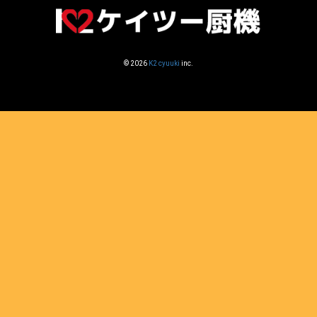
© 2026
K2 cyuuki
inc.