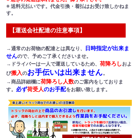
※ 送料元払いです。代金引換・着払はお受け致しかねま
す。
【運送会社配達の注意事項】
日時指定が出来ま
→通常のお荷物の配達とは異なり、
せん
ので、予めご了承くださいませ。
荷降ろし
→ドライバーは一人で運送しているため、
およ
お手伝いは出来ません
搬入
び
の
。
荷降ろし人数
→商品詳細欄に
のご案内をしておりま
必ず
荷受人
のお手配
す。
をお願い致します。