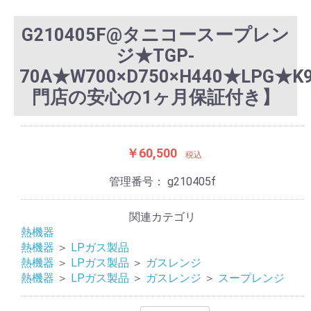
G210405F@タニコースープレン
ジ★TGP-
70A★W700×D750×H440★LPG★
門店の安心の1ヶ月保証付き】
￥60,500
税込
管理番号：
g210405f
関連カテゴリ
熱機器
熱機器
＞
LPガス製品
熱機器
＞
LPガス製品
＞
ガスレンジ
熱機器
＞
LPガス製品
＞
ガスレンジ
＞
スープレンジ