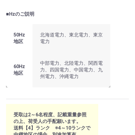
■Hzのご説明
50Hz
北海道電力、東北電力、東京
地区
電力
中部電力、北陸電力、関西電
60Hz
力、四国電力、中国電力、九
地区
州電力、沖縄電力
受取は2～6名程度、記載重量参照
の上、荷受人の手配願います。
送料【4】ランク ※4～10ランクで
中継地区の場合、別途加算有