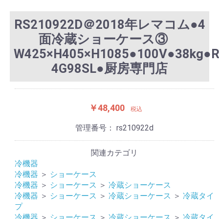
RS210922D＠2018年レマコム●4
面冷蔵ショーケース③
W425×H405×H1085●100V●38kg●R
4G98SL●厨房専門店
￥48,400
税込
管理番号：
rs210922d
関連カテゴリ
冷機器
冷機器
＞
ショーケース
冷機器
＞
ショーケース
＞
冷蔵ショーケース
冷機器
＞
ショーケース
＞
冷蔵ショーケース
＞
冷蔵タイ
プ
冷機器
＞
ショーケース
＞
冷蔵ショーケース
＞
冷蔵タイ