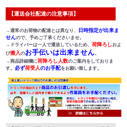
【運送会社配達の注意事項】
日時指定が出来ま
→通常のお荷物の配達とは異なり、
せん
ので、予めご了承くださいませ。
荷降ろし
→ドライバーは一人で運送しているため、
およ
お手伝いは出来ません
搬入
び
の
。
荷降ろし人数
→商品詳細欄に
のご案内をしておりま
必ず
荷受人
のお手配
す。
をお願い致します。