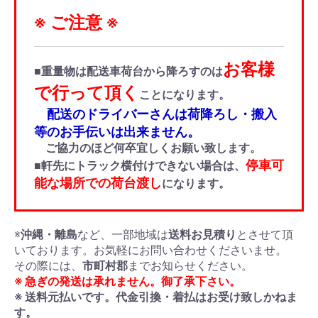
※ ご注意 ※
お客様
■重量物は配送車荷台から降ろすのは
で行って頂く
ことになります。
配送のドライバーさんは荷降ろし・搬入
等のお手伝いは出来ません。
ご協力のほど何卒宜しくお願い致します。
停車可
■軒先にトラック横付けできない場合は、
能な場所での荷台渡し
になります。
※
沖縄・離島
など、一部地域は
送料お見積り
とさせて頂
いております。お気軽にお問い合わせくださいませ。
その際には、
市町村郡
までお知らせください。
※ 急ぎの発送は承れません。御了承下さい。
※ 送料元払いです。代金引換・着払はお受け致しかねま
す。