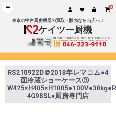
0
東京の中古厨房機器の買取・販売なら当店へ！
ケイツー厨機
RS210922D＠2018年レマコム●4
面冷蔵ショーケース③
W425×H405×H1085●100V●38kg●R
4G98SL●厨房専門店