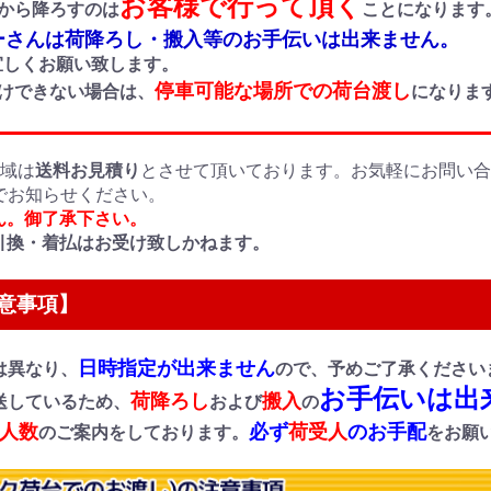
お客様で行って頂く
から降ろすのは
ことになります
さんは荷降ろし・搬入等のお手伝いは出来ません。
しくお願い致します。
停車可能な場所での荷台渡し
付けできない場合は、
になりま
地域は
送料お見積り
とさせて頂いております。お気軽にお問い
でお知らせください。
ん。御了承下さい。
引換・着払はお受け致しかねます。
意事項】
日時指定が出来ません
は異なり、
ので、予めご了承ください
お手伝いは出
荷降ろし
搬入
送しているため、
および
の
人数
必ず
荷受人
のお手配
のご案内をしております。
をお願