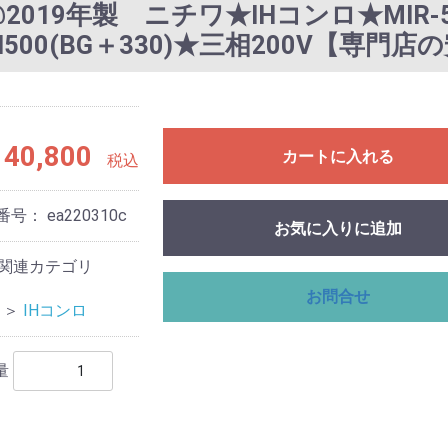
C@2019年製 ニチワ★IHコンロ★MIR-
50×H500(BG＋330)★三相200V【専
40,800
カートに入れる
税込
番号：
ea220310c
お気に入りに追加
関連カテゴリ
お問合せ
＞
IHコンロ
量