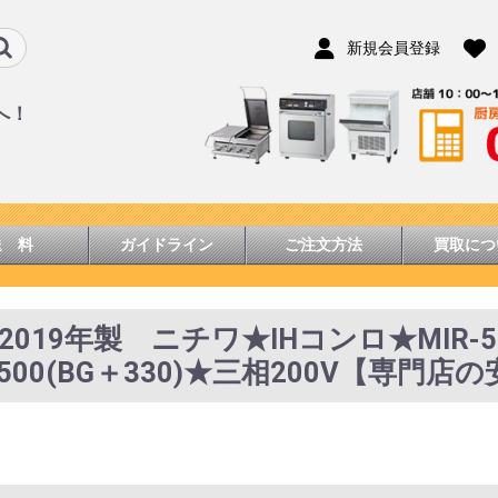
新規会員登録
へ！
送 料
ガイドライン
ご注文方法
買取につ
C@2019年製 ニチワ★IHコンロ★MIR-
0×H500(BG＋330)★三相200V【専