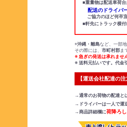
■重量物は配送車荷台
配送のドライバー
ご協力のほど何卒宜
■軒先にトラック横
※
沖縄・離島
など、一部
その際には、
市町村郡
ま
※ 急ぎの発送は承れませ
※ 送料元払いです。代金
【運送会社配達の注
→通常のお荷物の配達と
→ドライバーは一人で運
荷降ろし
→商品詳細欄に