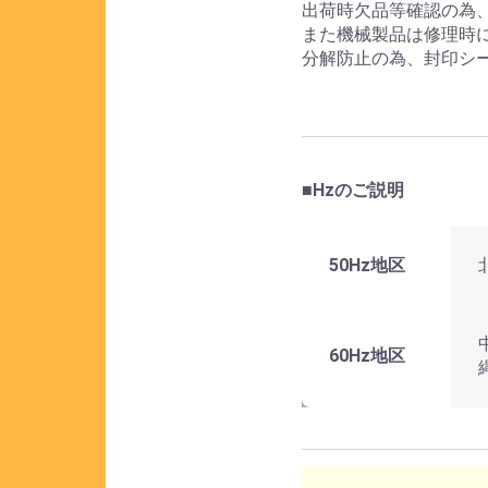
出荷時欠品等確認の為
また機械製品は修理時
分解防止の為、封印シ
■Hzのご説明
50Hz地区
60Hz地区