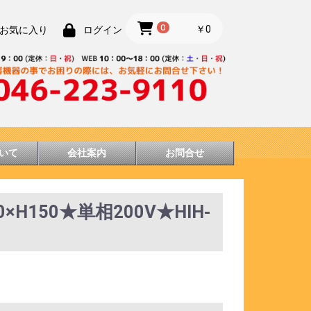
0
￥0
お気に入り
ログイン
いて
会社案内
お問合せ
×H150★単相200V★HIH-