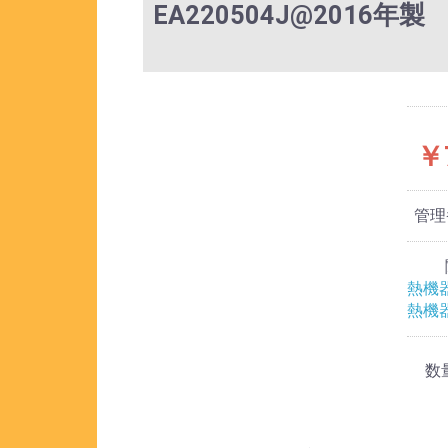
EA220504J@2016年
￥
管理
熱機
熱機
数