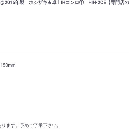
4J@2016年製 ホシザキ★卓上IHコンロ① HIH-2CE【専門
150mm
あります。予めご了承下さい。