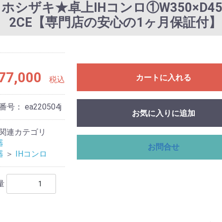
製 ホシザキ★卓上IHコンロ①W350×D450
2CE【専門店の安心の1ヶ月保証付】
77,000
カートに入れる
税込
番号：
ea220504j
お気に入りに追加
関連カテゴリ
器
お問合せ
器
＞
IHコンロ
量