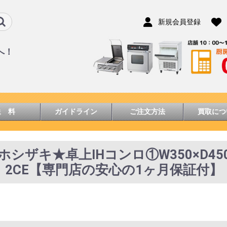
新規会員登録
へ！
送 料
ガイドライン
ご注文方法
買取につ
 ホシザキ★卓上IHコンロ①W350×D450
2CE【専門店の安心の1ヶ月保証付】