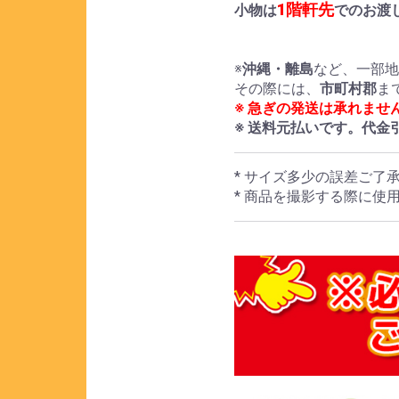
1階軒先
小物は
でのお渡
※
沖縄・離島
など、一部
その際には、
市町村郡
ま
※ 急ぎの発送は承れませ
※ 送料元払いです。代金
* サイズ多少の誤差ご了
* 商品を撮影する際に使