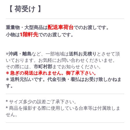
【 荷受け 】
配送車荷台
重量物・大型商品は
でのお渡しです。
1階軒先
小物は
でのお渡しです。
※
沖縄・離島
など、一部地域は
送料お見積り
とさせて頂
いております。お気軽にお問い合わせくださいませ。
その際には、
市町村郡
までお知らせください。
※ 急ぎの発送は承れません。御了承下さい。
※ 送料元払いです。代金引換・着払はお受け致しかねま
す。
* サイズ多少の誤差ご了承下さい。
* 商品を撮影する際に使用している台車等は付属致しま
せん。