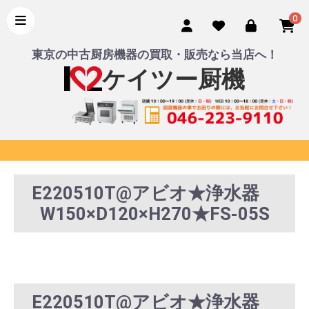
0
東京の中古厨房機器の買取・販売なら当店へ！
ケイツー厨機
E220510T@アビオ★浄水器
W150×D120×H270★FS-05S
E220510T@アビオ★浄水器