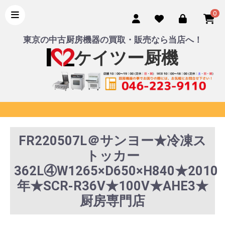
0
東京の中古厨房機器の買取・販売なら当店へ！
ケイツー厨機
FR220507L＠サンヨー★冷凍ス
トッカー
362L④W1265×D650×H840★2010
年★SCR-R36V★100V★AHE3★
厨房専門店