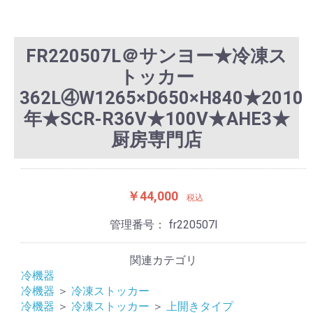
FR220507L＠サンヨー★冷凍ス
トッカー
362L④W1265×D650×H840★2010
年★SCR-R36V★100V★AHE3★
厨房専門店
￥44,000
税込
管理番号：
fr220507l
関連カテゴリ
冷機器
冷機器
＞
冷凍ストッカー
冷機器
＞
冷凍ストッカー
＞
上開きタイプ