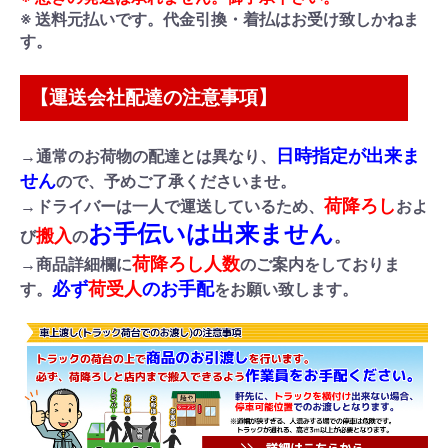
※ 送料元払いです。代金引換・着払はお受け致しかねま
す。
【運送会社配達の注意事項】
日時指定が出来ま
→通常のお荷物の配達とは異なり、
せん
ので、予めご了承くださいませ。
荷降ろし
→ドライバーは一人で運送しているため、
およ
お手伝いは出来ません
搬入
び
の
。
荷降ろし人数
→商品詳細欄に
のご案内をしておりま
必ず
荷受人
のお手配
す。
をお願い致します。