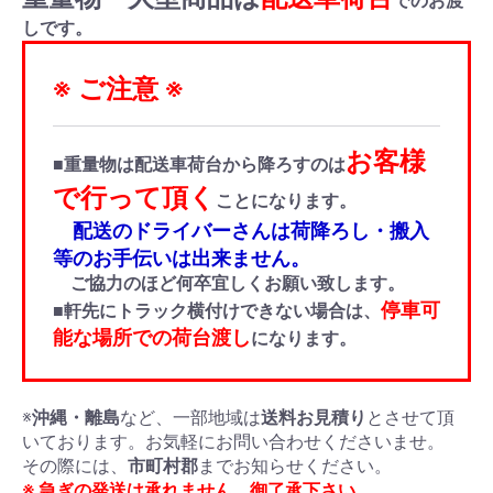
でのお渡
しです。
※ ご注意 ※
お客様
■重量物は配送車荷台から降ろすのは
で行って頂く
ことになります。
配送のドライバーさんは荷降ろし・搬入
等のお手伝いは出来ません。
ご協力のほど何卒宜しくお願い致します。
停車可
■軒先にトラック横付けできない場合は、
能な場所での荷台渡し
になります。
※
沖縄・離島
など、一部地域は
送料お見積り
とさせて頂
いております。お気軽にお問い合わせくださいませ。
その際には、
市町村郡
までお知らせください。
※ 急ぎの発送は承れません。御了承下さい。