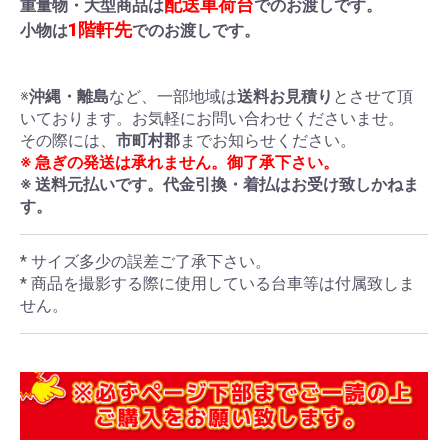
配送車荷台
重量物・大型商品は
でのお渡しです。
1階軒先
小物は
でのお渡しです。
※
沖縄・離島
など、一部地域は
送料お見積り
とさせて頂
いております。お気軽にお問い合わせくださいませ。
その際には、
市町村郡
までお知らせください。
※ 急ぎの発送は承れません。御了承下さい。
※ 送料元払いです。代金引換・着払はお受け致しかねま
す。
* サイズ多少の誤差ご了承下さい。
* 商品を撮影する際に使用している台車等は付属致しま
せん。