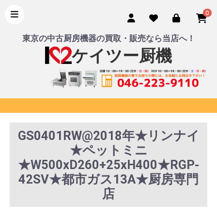
0
東京の中古厨房機器の買取・販売なら当店へ！
ケイツー厨機
GS0401RW@2018年★リンナイ
★ペットミニ
★W500xD260+25xH400★RGP-
42SV★都市ガス13A★厨房専門
店