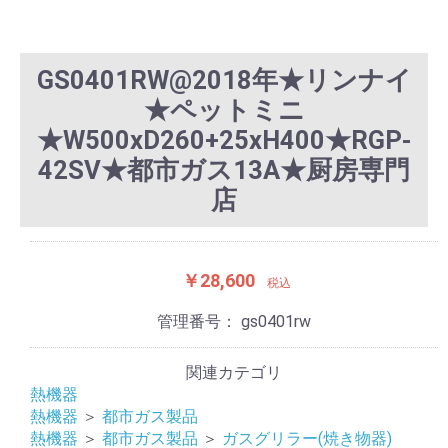
GS0401RW@2018年★リンナイ
★ペットミニ
★W500xD260+25xH400★RGP-
42SV★都市ガス13A★厨房専門
店
￥28,600
税込
管理番号：
gs0401rw
関連カテゴリ
熱機器
熱機器
＞
都市ガス製品
熱機器
＞
都市ガス製品
＞
ガスグリラー(焼き物器)