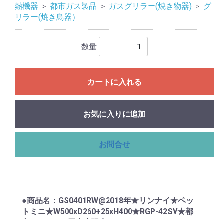
熱機器
＞
都市ガス製品
＞
ガスグリラー(焼き物器)
＞
グ
リラー(焼き鳥器）
数量
カートに入れる
お気に入りに追加
お問合せ
●商品名：GS0401RW@2018年★リンナイ★ペッ
トミニ★W500xD260+25xH400★RGP-42SV★都