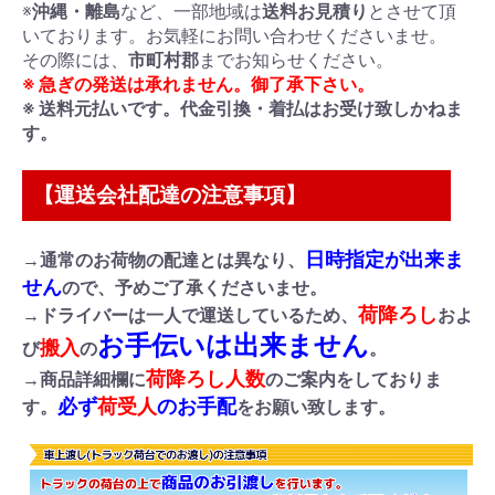
※
沖縄・離島
など、一部地域は
送料お見積り
とさせて頂
いております。お気軽にお問い合わせくださいませ。
その際には、
市町村郡
までお知らせください。
※ 急ぎの発送は承れません。御了承下さい。
※ 送料元払いです。代金引換・着払はお受け致しかねま
す。
【運送会社配達の注意事項】
日時指定が出来ま
→通常のお荷物の配達とは異なり、
せん
ので、予めご了承くださいませ。
荷降ろし
→ドライバーは一人で運送しているため、
およ
お手伝いは出来ません
搬入
び
の
。
荷降ろし人数
→商品詳細欄に
のご案内をしておりま
必ず
荷受人
のお手配
す。
をお願い致します。