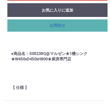
お気に入りに追加
お問合せ
●商品名：S0523RQ@マルゼン★1槽シンク
★W450xD450xH800★厨房専門店
【 仕様 】