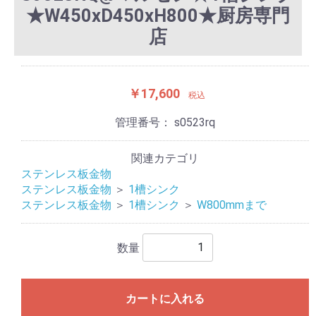
★W450xD450xH800★厨房専門
店
￥17,600
税込
管理番号：
s0523rq
関連カテゴリ
ステンレス板金物
ステンレス板金物
＞
1槽シンク
ステンレス板金物
＞
1槽シンク
＞
W800mmまで
数量
カートに入れる