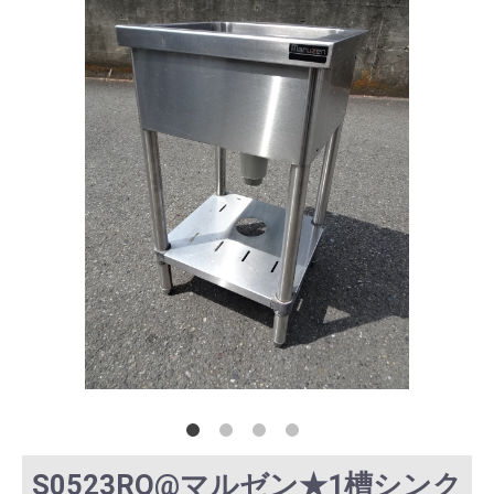
S0523RQ@マルゼン★1槽シンク