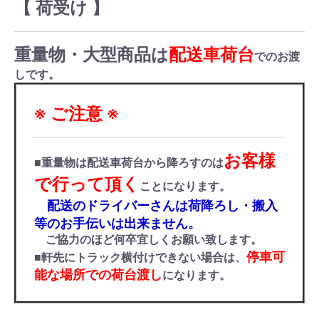
【 荷受け 】
重量物・大型商品は
配送車荷台
でのお渡
しです。
※ ご注意 ※
お客様
■重量物は配送車荷台から降ろすのは
で行って頂く
ことになります。
配送のドライバーさんは荷降ろし・搬入
等のお手伝いは出来ません。
ご協力のほど何卒宜しくお願い致します。
停車可
■軒先にトラック横付けできない場合は、
能な場所での荷台渡し
になります。