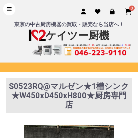
0
東京の中古厨房機器の買取・販売なら当店へ！
ケイツー厨機
S0523RQ@マルゼン★1槽シンク
★W450xD450xH800★厨房専門
店