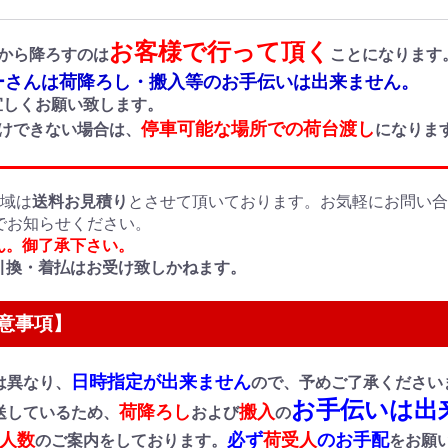
お客様で行って頂く
から降ろすのは
ことになります
さんは荷降ろし・搬入等のお手伝いは出来ません。
しくお願い致します。
停車可能な場所での荷台渡し
付けできない場合は、
になりま
地域は
送料お見積り
とさせて頂いております。お気軽にお問い
でお知らせください。
ん。御了承下さい。
引換・着払はお受け致しかねます。
意事項】
日時指定が出来ません
は異なり、
ので、予めご了承ください
お手伝いは出
荷降ろし
搬入
送しているため、
および
の
人数
必ず
荷受人
のお手配
のご案内をしております。
をお願