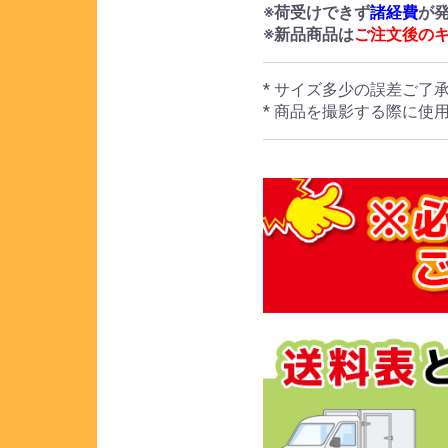
※荷受けできず
諸経費
が
※新品商品は
ご注文後の
* サイズ多少の誤差ご了
* 商品を撮影する際に使