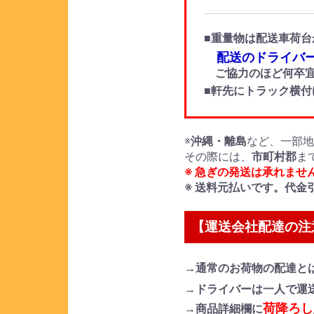
■重量物は配送車荷台
配送のドライバー
ご協力のほど何卒宜
■軒先にトラック横
※
沖縄・離島
など、一部
その際には、
市町村郡
ま
※ 急ぎの発送は承れませ
※ 送料元払いです。代金
【運送会社配達の注
→通常のお荷物の配達と
→ドライバーは一人で運
荷降ろし
→商品詳細欄に