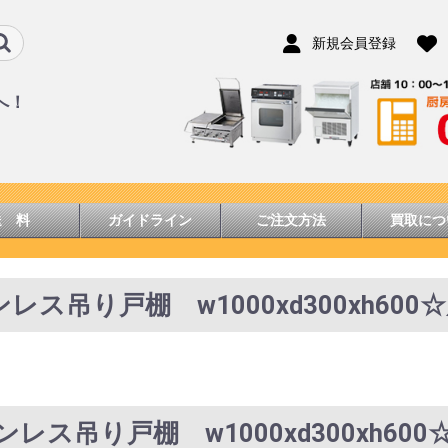
新規会員登録
へ！
送 料
ガイドライン
ご注文方法
買取につ
ンレス吊り戸棚 w1000xd300xh60
テンレス吊り戸棚 w1000xd300xh60