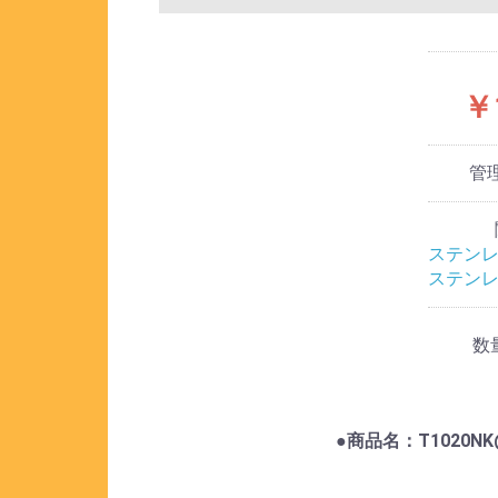
￥
管
ステン
ステン
数
●商品名：T1020NK