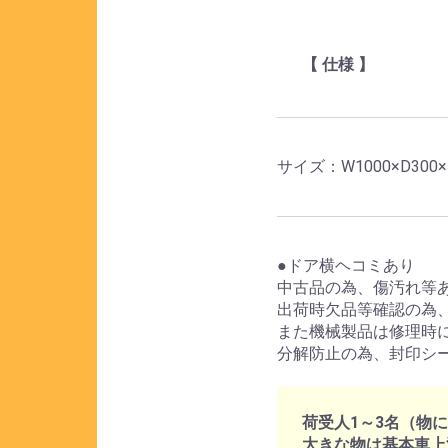
【 仕様 】
サイズ：W1000×D300×
●ドア横ヘコミあり
中古品の為、傷汚れ等
出荷時欠品等確認の為
また機械製品は修理時
分解防止の為、封印シ
荷受人1～3名（物
大きな物は基本車上