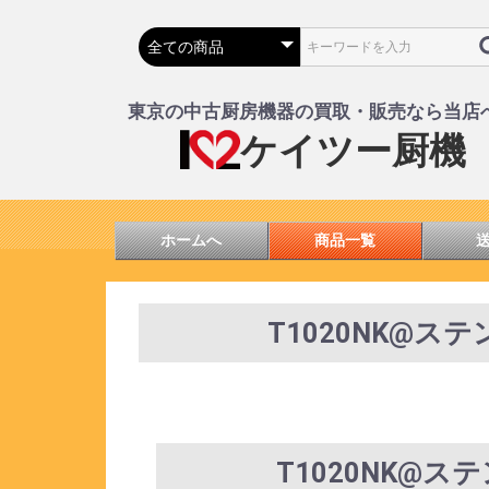
東京の中古厨房機器の買取・販売なら当店
ケイツー厨機
ホームへ
商品一覧
T1020NK@ステ
T1020NK@ス