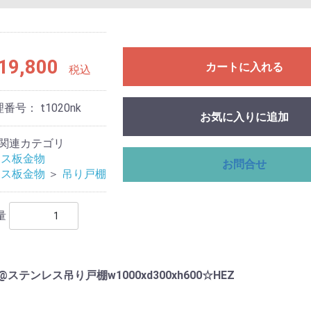
19,800
カートに入れる
税込
理番号：
t1020nk
お気に入りに追加
関連カテゴリ
レス板金物
お問合せ
レス板金物
＞
吊り戸棚
量
@ステンレス吊り戸棚w1000xd300xh600☆HEZ