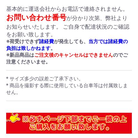
基本的に運送会社からお電話で連絡されません。
お問い合わせ番号
が分かり次第、弊社より
お知らせいたします。 ご自身で配達状況のご確認
をお願い致します。
※荷受けできず
諸経費
が発生しても、
当方では諸経費の
負担は致しかねます
。
※新品商品は
ご注文後のキャンセルはできません
のでご
注意くださいませ。
* サイズ多少の誤差ご了承下さい。
* 商品を撮影する際に使用している台車等は付属致しま
せん。