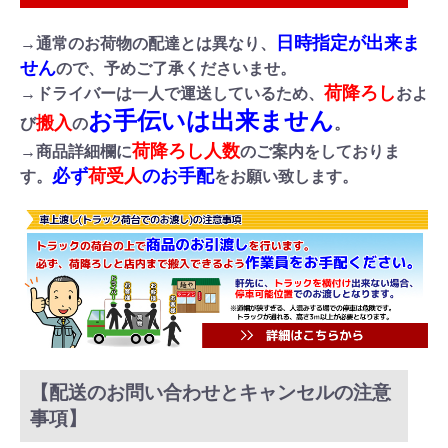
日時指定が出来ま
→通常のお荷物の配達とは異なり、
せん
ので、予めご了承くださいませ。
荷降ろし
→ドライバーは一人で運送しているため、
およ
お手伝いは出来ません
搬入
び
の
。
荷降ろし人数
→商品詳細欄に
のご案内をしておりま
必ず
荷受人
のお手配
す。
をお願い致します。
【配送のお問い合わせとキャンセルの注意
事項】