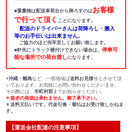
お客様
■重量物は配送車荷台から降ろすのは
で行って頂く
ことになります。
配送のドライバーさんは荷降ろし・搬入
等のお手伝いは出来ません。
ご協力のほど何卒宜しくお願い致します。
停車可
■軒先にトラック横付けできない場合は、
能な場所での荷台渡し
になります。
※
沖縄・離島
など、一部地域は
送料お見積り
とさせて頂
いております。お気軽にお問い合わせくださいませ。
その際には、
市町村郡
までお知らせください。
※ 急ぎの発送は承れません。御了承下さい。
※ 送料元払いです。代金引換・着払はお受け致しかねま
す。
【運送会社配達の注意事項】