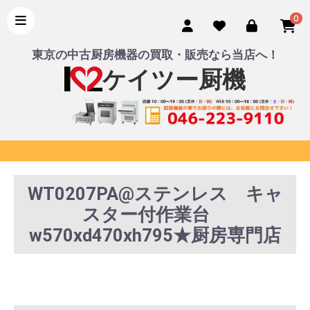
0
東京の中古厨房機器の買取・販売なら当店へ！
ケイツー厨機
WT0207PA@ステンレス キャ
スター付作業台
w570xd470xh795★厨房専門店