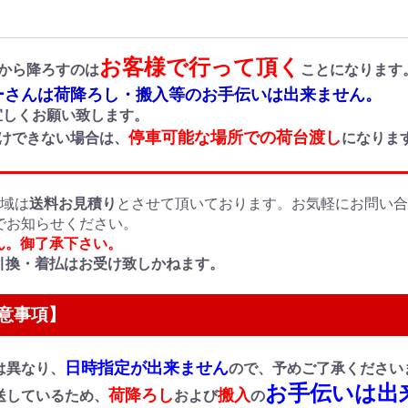
お客様で行って頂く
から降ろすのは
ことになります
さんは荷降ろし・搬入等のお手伝いは出来ません。
しくお願い致します。
停車可能な場所での荷台渡し
付けできない場合は、
になりま
地域は
送料お見積り
とさせて頂いております。お気軽にお問い
でお知らせください。
ん。御了承下さい。
引換・着払はお受け致しかねます。
意事項】
日時指定が出来ません
は異なり、
ので、予めご了承ください
お手伝いは出
荷降ろし
搬入
送しているため、
および
の