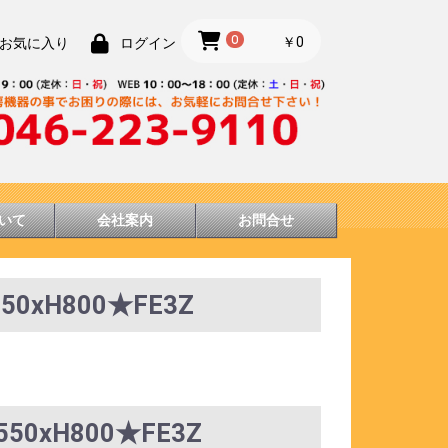
0
￥0
お気に入り
ログイン
いて
会社案内
お問合せ
xH800★FE3Z
0xH800★FE3Z