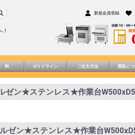
新規会員登録
へ！
送 料
ガイドライン
ご注文方法
買取につ
マルゼン★ステンレス★作業台W500xD550
マルゼン★ステンレス★作業台W500xD55