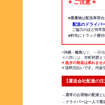
※ ご注意 ※
■重量物は配送車荷台
配送のドライバー
ご協力のほど何卒宜
■軒先にトラック横
※
沖縄・離島
など、一部
その際には、
市町村郡
ま
※ 急ぎの発送は承れませ
※ 送料元払いです。代金
【運送会社配達の注
→通常のお荷物の配達と
→ドライバーは一人で運