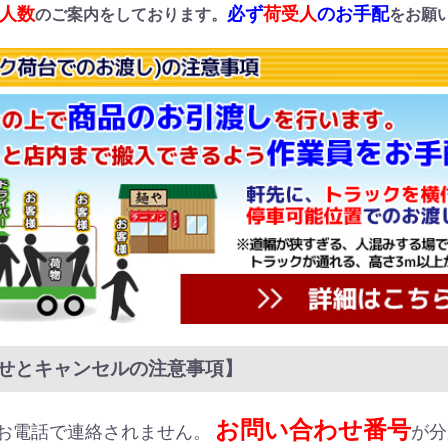
人数
必ず
荷受人
のお手配
のご案内をしております。
をお願
せとキャンセルの注意事項】
お問い合わせ番号
お電話で連絡されません。
が分