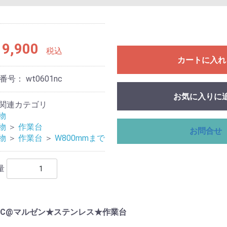
9,900
税込
カートに入れ
理番号：
wt0601nc
お気に入りに
関連カテゴリ
物
物
＞
作業台
お問合せ
物
＞
作業台
＞
W800mmまで
量
1NC@マルゼン★ステンレス★作業台