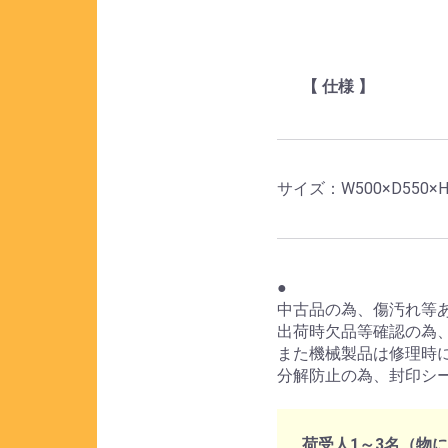
【 仕様 】
サイズ：W500×D550×H
●
中古品の為、傷汚れ等
出荷時欠品等確認の為
また機械製品は修理時
分解防止の為、封印シ
荷受人1～3名（物