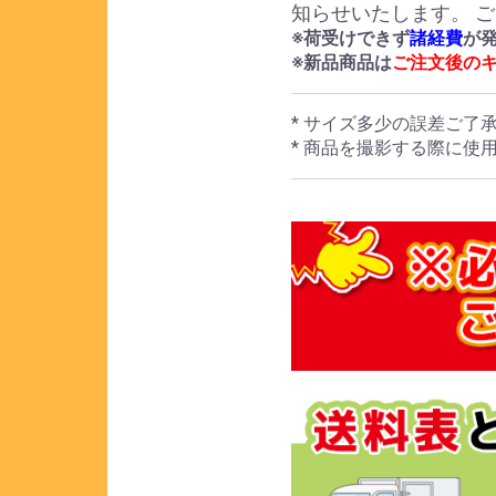
知らせいたします。 
※荷受けできず
諸経費
が
※新品商品は
ご注文後の
* サイズ多少の誤差ご了
* 商品を撮影する際に使