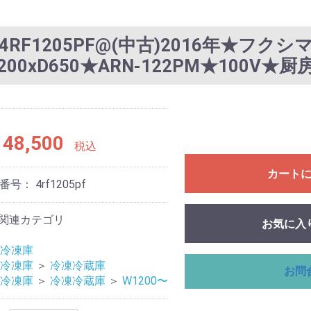
RF1205PF@(中古)2016年★フク
200xD650★ARN-122PM★100V★
48,500
税込
カート
理番号：
4rf1205pf
関連カテゴリ
お気に入
冷凍庫
冷凍庫
＞
冷凍冷蔵庫
お問
冷凍庫
＞
冷凍冷蔵庫
＞
W1200〜