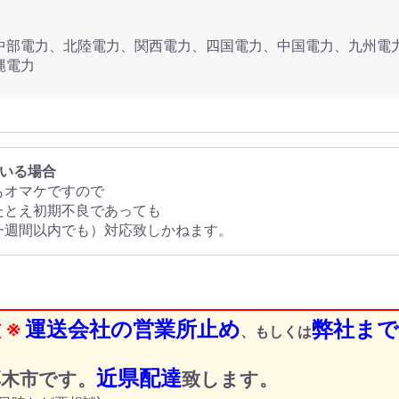
中部電力、北陸電力、関西電力、四国電力、中国電力、九州電
縄電力
ている場合
もオマケですので
たとえ初期不良であっても
一週間以内でも）対応致しかねます。
 ※
運送会社の営業所止め
弊社まで
、もしくは
近県配達
厚木市です。
致します。