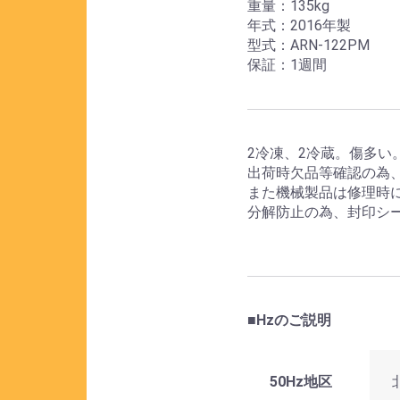
重量：135kg
年式：2016年製
型式：ARN-122PM
保証：1週間
2冷凍、2冷蔵。傷多い
出荷時欠品等確認の為
また機械製品は修理時
分解防止の為、封印シ
■Hzのご説明
50Hz地区