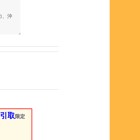
力、沖
引取
限定