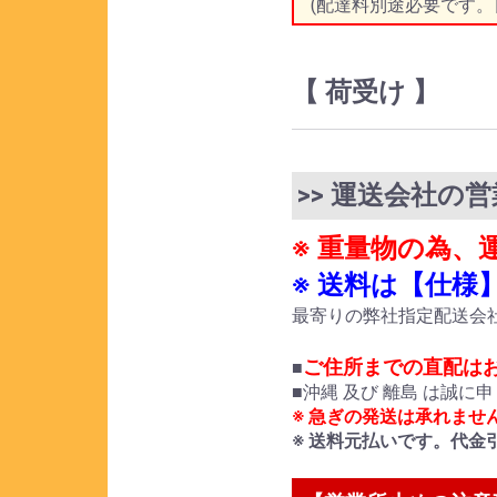
(配達料別途必要です。
【 荷受け 】
>> 運送会社の
※ 重量物の為
※ 送料は【仕
最寄りの弊社指定配送会
ご住所までの直配は
■
■沖縄 及び 離島 は誠
※ 急ぎの発送は承れませ
※ 送料元払いです。代金