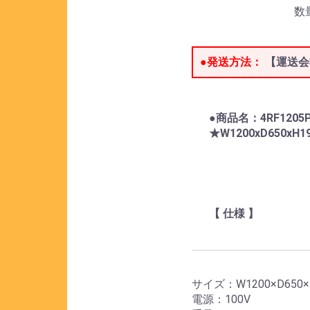
数
●発送方法：
【運送会
●商品名：4RF120
★W1200xD650xH
【 仕様 】
サイズ：W1200×D650×
電源：100V