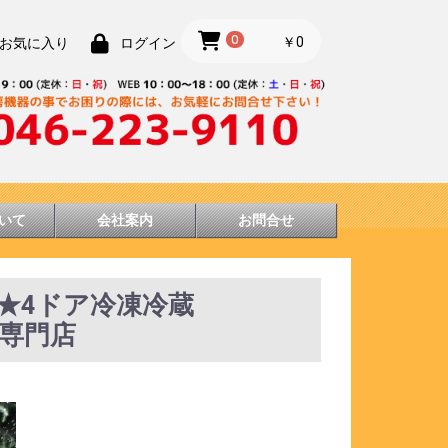
0
￥0
お気に入り
ログイン
いて
会社案内
お問合せ
シマ★4ドア冷凍冷蔵
厨房専門店