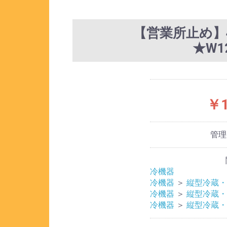
【営業所止め】4
★W1
￥1
管
冷機器
冷機器
＞
縦型冷蔵・
冷機器
＞
縦型冷蔵・
冷機器
＞
縦型冷蔵・