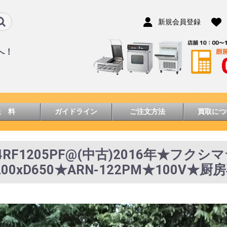
新規会員登録
へ！
送 料
ガイドライン
ご注文方法
買取につ
F1205PF@(中古)2016年★フク
00xD650★ARN-122PM★100V★