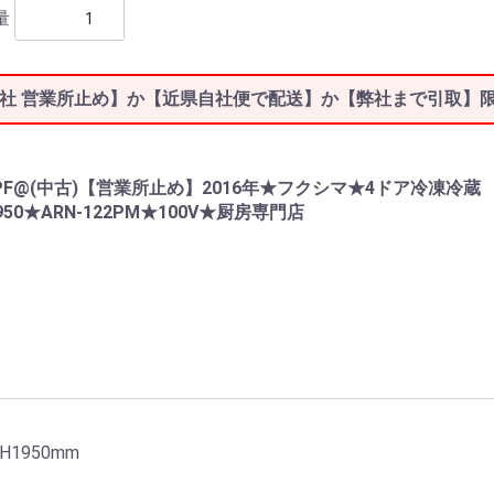
量
社 営業所止め】か【近県自社便で配送】か【弊社まで引取】
5PF@(中古)【営業所止め】2016年★フクシマ★4ドア冷凍冷蔵
1950★ARN-122PM★100V★厨房専門店
H1950mm