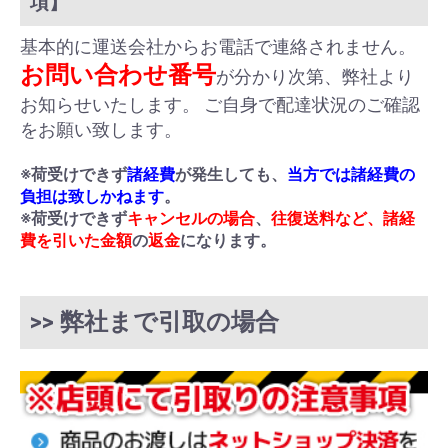
項】
基本的に運送会社からお電話で連絡されません。
お問い合わせ番号
が分かり次第、弊社より
お知らせいたします。 ご自身で配達状況のご確認
をお願い致します。
※荷受けできず
諸経費
が発生しても、
当方では諸経費の
負担は致しかねます
。
※荷受けできず
キャンセルの場合
、
往復送料など、諸経
費を引いた金額
の
返金
になります。
>> 弊社まで引取の場合