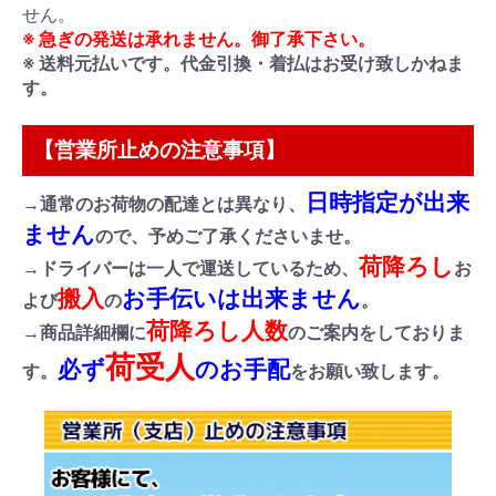
せん。
※ 急ぎの発送は承れません。御了承下さい。
※ 送料元払いです。代金引換・着払はお受け致しかねま
す。
【営業所止めの注意事項】
日時指定が出来
→通常のお荷物の配達とは異なり、
ません
ので、予めご了承くださいませ。
荷降ろし
→ドライバーは一人で運送しているため、
お
搬入
お手伝いは出来ません
よび
の
。
荷降ろし人数
→商品詳細欄に
のご案内をしておりま
荷受人
必ず
のお手配
す。
をお願い致します。