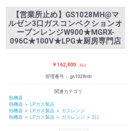
【営業所止め】GS1028MH@マ
ルゼン3口ガスコンベクションオ
ーブンレンジW900★MGRX-
096C★100V★LPG★厨房専門店
￥162,800
税込
管理番号：
gs1028mh
関連カテゴリ
熱機器
熱機器
＞
LPガス製品
熱機器
＞
LPガス製品
＞
ガスレンジ
熱機器
＞
LPガス製品
＞
ガスレンジ
＞
3口