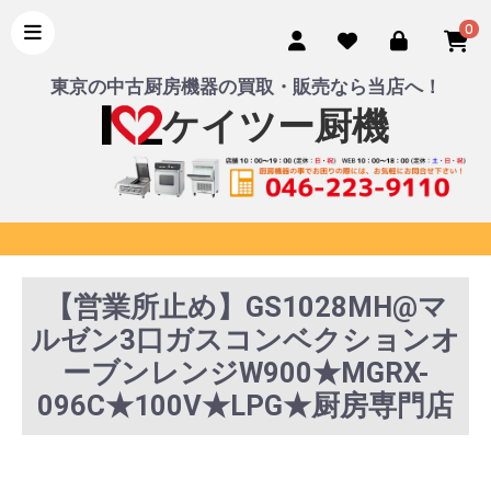
0
東京の中古厨房機器の買取・販売なら当店へ！
ケイツー厨機
【営業所止め】GS1028MH@マ
ルゼン3口ガスコンベクションオ
ーブンレンジW900★MGRX-
096C★100V★LPG★厨房専門店