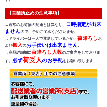
【営業所止めの注意事項】
日時指定が出来
→通常のお荷物の配達とは異なり、
ません
ので、予めご了承くださいませ。
荷降ろし
→ドライバーは一人で運送しているため、
お
搬入
お手伝いは出来ません
よび
の
。
荷降ろし人数
→商品詳細欄に
のご案内をしておりま
荷受人
必ず
のお手配
す。
をお願い致します。