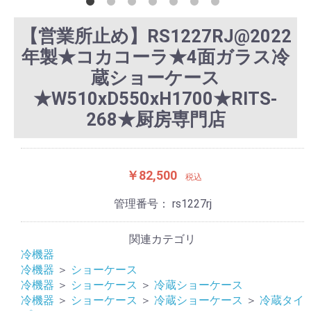
【営業所止め】RS1227RJ@2022
年製★コカコーラ★4面ガラス冷
蔵ショーケース
★W510xD550xH1700★RITS-
268★厨房専門店
￥82,500
税込
管理番号：
rs1227rj
関連カテゴリ
冷機器
冷機器
＞
ショーケース
冷機器
＞
ショーケース
＞
冷蔵ショーケース
冷機器
＞
ショーケース
＞
冷蔵ショーケース
＞
冷蔵タイ