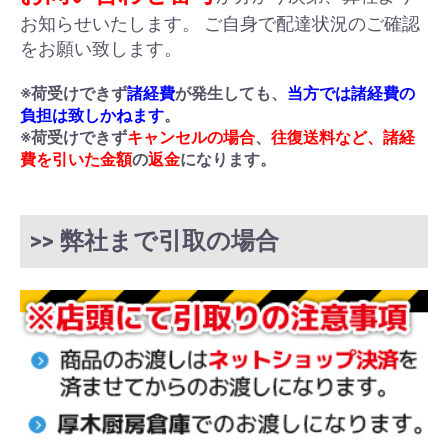
お知らせいたします。 ご自身で配達状況のご確認
をお願い致します。
※荷受けできず
諸経費
が発生しても、
当方では諸経費の
負担は致しかねます
。
※荷受けできず
キャンセルの場合
、
往復送料など、諸経
費を引いた金額
の
返金
になります。
>> 弊社まで引取の場合