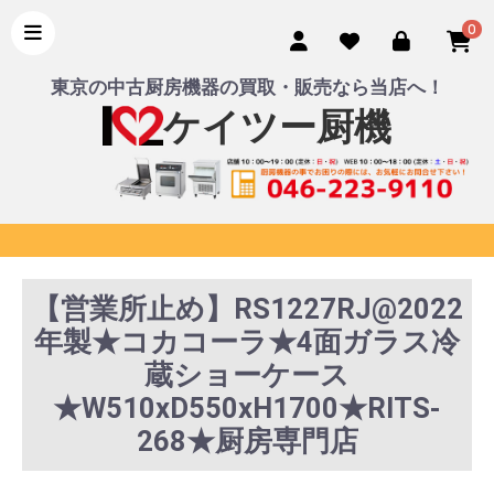
0
東京の中古厨房機器の買取・販売なら当店へ！
ケイツー厨機
【営業所止め】RS1227RJ@2022
年製★コカコーラ★4面ガラス冷
蔵ショーケース
★W510xD550xH1700★RITS-
268★厨房専門店