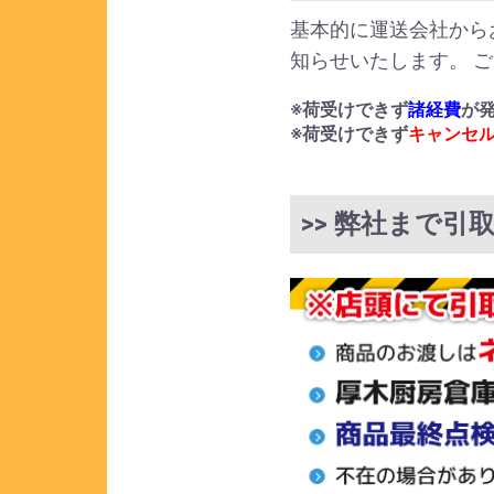
基本的に運送会社から
知らせいたします。 
※荷受けできず
諸経費
が
※荷受けできず
キャンセ
>> 弊社まで引