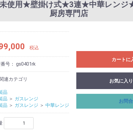
K@未使用★壁掛け式★3連★中華レンジ★W1
厨房専門店
99,000
税込
カートに
理番号：
gs0401rk
関連カテゴリ
お気に入り
製品
製品
＞
ガスレンジ
お問合
製品
＞
ガスレンジ
＞
中華レンジ
量