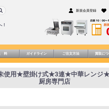
新規会員登録
へ！
送 料
ガイドライン
ご注文方法
買取につ
K@未使用★壁掛け式★3連★中華レンジ★W15
厨房専門店