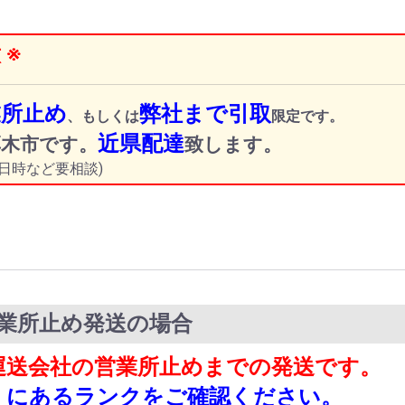
 ※
業所止め
弊社まで引取
、もしくは
限定です。
近県配達
厚木市です。
致します。
日時など要相談)
営業所止め発送の場合
、運送会社の営業所止めまでの発送です。
様】にあるランクをご確認ください。