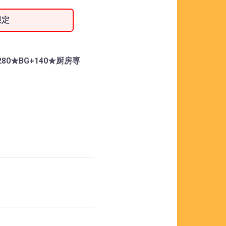
限定
280★BG+140★厨房専