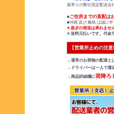
最寄りの弊社指定配送会
ご住所までの直配は
■
■沖縄 及び 離島 は誠
※ 急ぎの発送は承れませ
※ 送料元払いです。代金
【営業所止めの注意
→通常のお荷物の配達と
→ドライバーは一人で運
荷降ろ
→商品詳細欄に