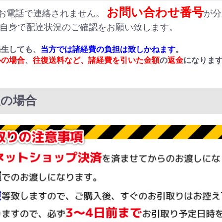
お問い合わせ番号
お電話で連絡されません。
が分
ご自身で配達状況のご確認をお願い致します。
発生しても、
当方では諸経費の負担は致しかねます
。
ルの場合
、
往復送料など、諸経費を引いた金額
の
返金
になりま
取の場合