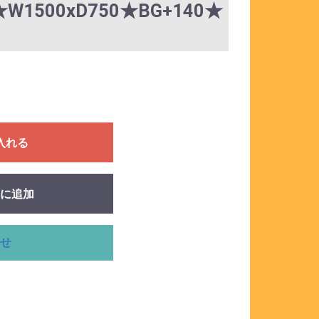
500xD750★BG+140★
入れる
に追加
せ