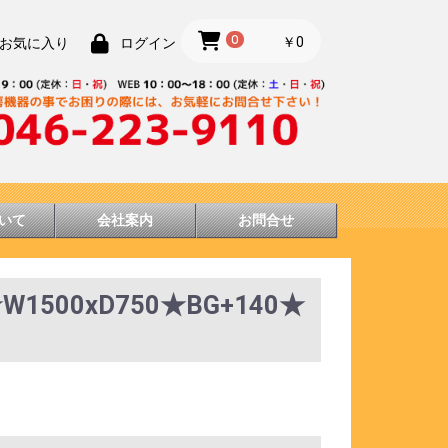
0
￥0
お気に入り
ログイン
いて
会社案内
お問合せ
00xD750★BG+140★