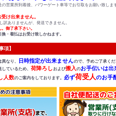
社の営業所到着後、パワーゲート車等でお引取をお願い致しま
お受け出来ません。
に申し訳ありませんが、発送できません。
ん。御了承下さい。
引換・着払はお受け致しかねます。
事項】
日時指定が出来ません
は異なり、
ので、予めご了承くだ
荷降ろし
搬入
お手伝いは出
送しているため、
および
の
荷受人
し人数
必ず
のお手
のご案内をしております。