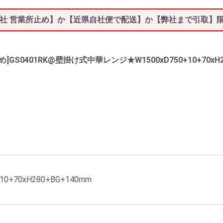
社 営業所止め】か【近県自社便で配送】か【弊社まで引取】
GS0401RK@壁掛け式中華レンジ★W1500xD750+10+70xH
0+70xH280+BG+140mm