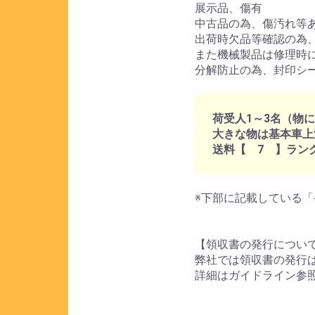
展示品、傷有
中古品の為、傷汚れ等
出荷時欠品等確認の為
また機械製品は修理時
分解防止の為、封印シ
荷受人1～3名（物
大きな物は基本車上
送料【 7 】ラン
※下部に記載している「
【領収書の発行につい
弊社では領収書の発行
詳細はガイドライン参