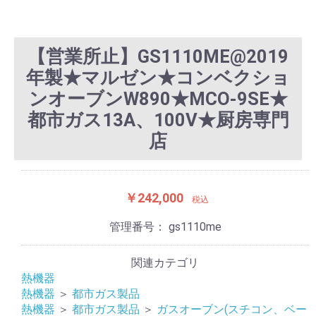
【営業所止】GS1110ME@2019
年製★マルゼン★コンベクショ
ンオーブンW890★MCO-9SE★
都市ガス13A、100V★厨房専門
店
￥242,000
税込
管理番号：
gs1110me
関連カテゴリ
熱機器
熱機器
＞
都市ガス製品
熱機器
＞
都市ガス製品
＞
ガスオーブン(スチコン、ベー