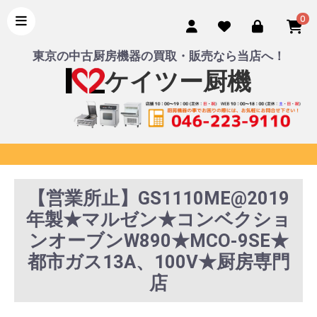
0
東京の中古厨房機器の買取・販売なら当店へ！
ケイツー厨機
【営業所止】GS1110ME@2019
年製★マルゼン★コンベクショ
ンオーブンW890★MCO-9SE★
都市ガス13A、100V★厨房専門
店