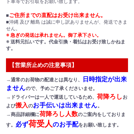
ト車等でお引取をお願い致します。
ご住所までの直配はお受け出来ません。
■
■沖縄 及び 離島 は誠に申し訳ありませんが、発送できま
せん。
※ 急ぎの発送は承れません。御了承下さい。
※ 送料元払いです。代金引換・着払はお受け致しかねま
す。
【営業所止めの注意事項】
日時指定が出来
→通常のお荷物の配達とは異なり、
ません
ので、予めご了承くださいませ。
荷降ろし
→ドライバーは一人で運送しているため、
お
搬入
お手伝いは出来ません
よび
の
。
荷降ろし人数
→商品詳細欄に
のご案内をしておりま
荷受人
必ず
のお手配
す。
をお願い致します。