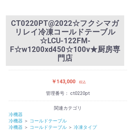
CT0220PT@2022☆フクシマガ
リレイ冷凍コールドテーブル
☆LCU-122FM-
F☆w1200xd450☆100v★厨房専
門店
￥143,000
税込
管理番号：
ct0220pt
関連カテゴリ
冷機器
冷機器
＞
コールドテーブル
冷機器
＞
コールドテーブル
＞
冷凍タイプ