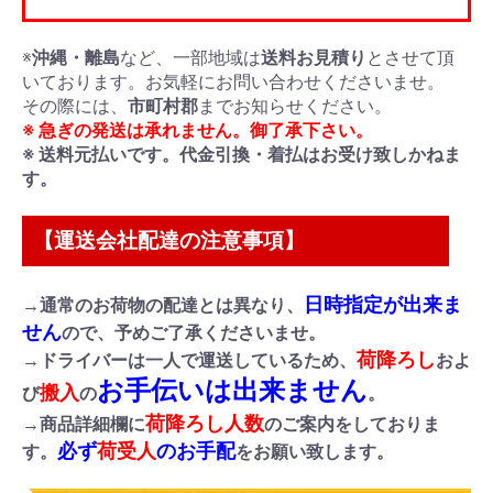
※
沖縄・離島
など、一部地域は
送料お見積り
とさせて頂
いております。お気軽にお問い合わせくださいませ。
その際には、
市町村郡
までお知らせください。
※ 急ぎの発送は承れません。御了承下さい。
※ 送料元払いです。代金引換・着払はお受け致しかねま
す。
【運送会社配達の注意事項】
日時指定が出来ま
→通常のお荷物の配達とは異なり、
せん
ので、予めご了承くださいませ。
荷降ろし
→ドライバーは一人で運送しているため、
およ
お手伝いは出来ません
搬入
び
の
。
荷降ろし人数
→商品詳細欄に
のご案内をしておりま
必ず
荷受人
のお手配
す。
をお願い致します。