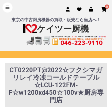
0
東京の中古厨房機器の買取・販売なら当店へ！
ケイツー厨機
CT0220PT@2022☆フクシマガ
リレイ冷凍コールドテーブル
☆LCU-122FM-
F☆w1200xd450☆100v★厨房専
門店