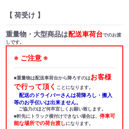
【 荷受け 】
重量物・大型商品は
配送車荷台
でのお渡
しです。
※ ご注意 ※
お客様
■重量物は配送車荷台から降ろすのは
で行って頂く
ことになります。
配送のドライバーさんは荷降ろし・搬入
等のお手伝いは出来ません。
ご協力のほど何卒宜しくお願い致します。
停車可
■軒先にトラック横付けできない場合は、
能な場所での荷台渡し
になります。