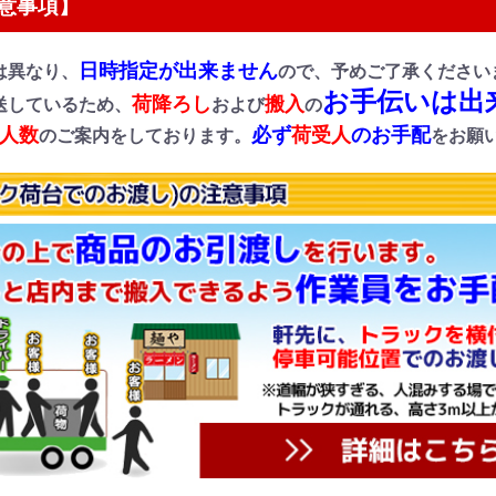
意事項】
日時指定が出来ません
は異なり、
ので、予めご了承ください
お手伝いは出
荷降ろし
搬入
送しているため、
および
の
人数
必ず
荷受人
のお手配
のご案内をしております。
をお願