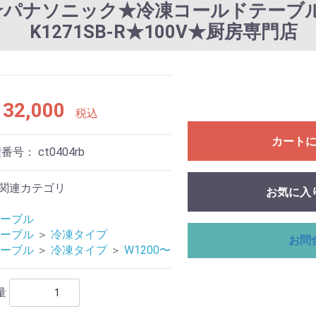
1年★パナソニック★冷凍コールドテーブル★W
K1271SB-R★100V★厨房専門店
32,000
税込
カート
理番号：
ct0404rb
関連カテゴリ
お気に入
ーブル
ーブル
＞
冷凍タイプ
お問
ーブル
＞
冷凍タイプ
＞
W1200〜
量