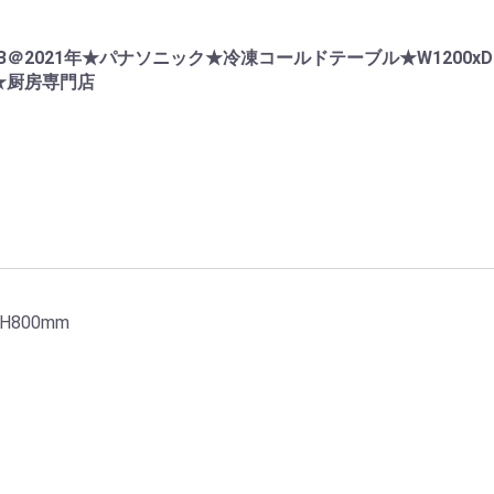
RB＠2021年★パナソニック★冷凍コールドテーブル★W1200xD75
0V★厨房専門店
H800mm