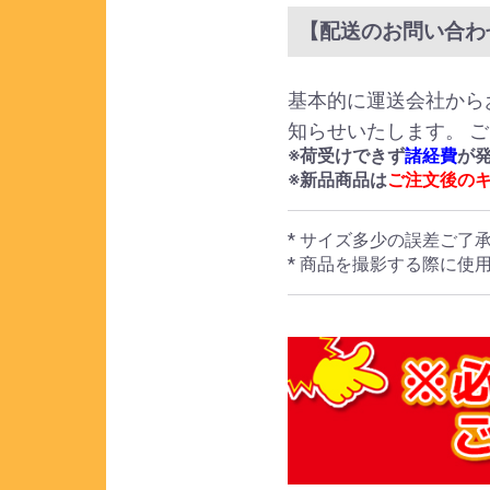
【配送のお問い合わ
基本的に運送会社から
知らせいたします。 
※荷受けできず
諸経費
が
※新品商品は
ご注文後の
* サイズ多少の誤差ご了
* 商品を撮影する際に使