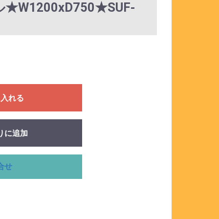
1200xD750★SUF-
に入れる
りに追加
合せ