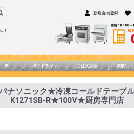
新規会員登録
へ！
送 料
ガイドライン
ご注文方法
買取につ
年★パナソニック★冷凍コールドテーブル★W
K1271SB-R★100V★厨房専門店