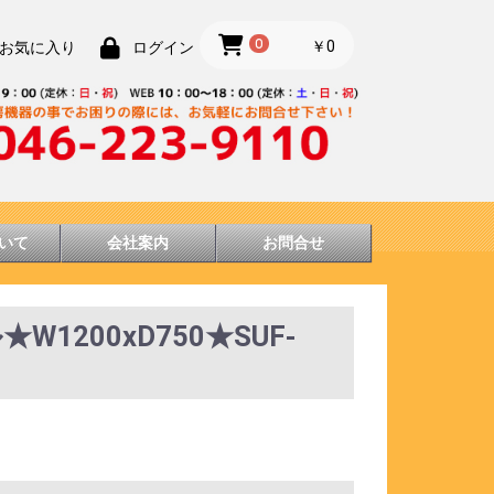
0
￥0
お気に入り
ログイン
いて
会社案内
お問合せ
1200xD750★SUF-