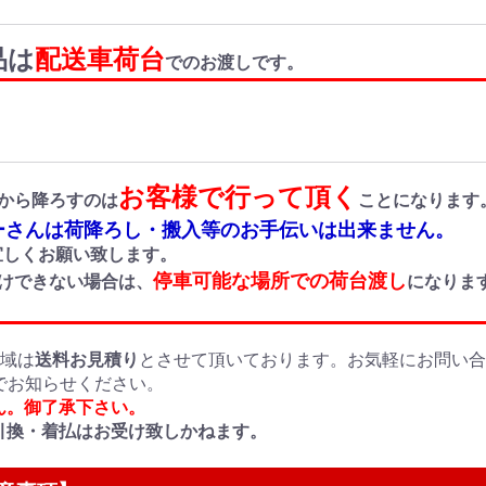
品は
配送車荷台
でのお渡しです。
お客様で行って頂く
から降ろすのは
ことになります
さんは荷降ろし・搬入等のお手伝いは出来ません。
しくお願い致します。
停車可能な場所での荷台渡し
付けできない場合は、
になりま
地域は
送料お見積り
とさせて頂いております。お気軽にお問い
でお知らせください。
ん。御了承下さい。
引換・着払はお受け致しかねます。