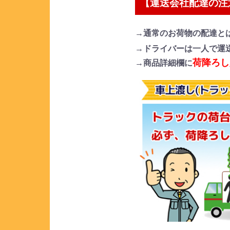
【運送会社配達の注
→通常のお荷物の配達と
→ドライバーは一人で運
荷降ろし
→商品詳細欄に