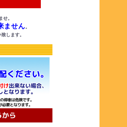
ませ。
来ません
。
い致します。