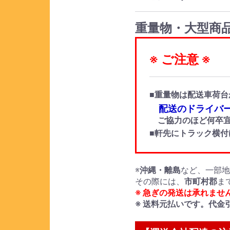
重量物・大型商
※ ご注意 ※
■重量物は配送車荷台
配送のドライバー
ご協力のほど何卒宜
■軒先にトラック横
※
沖縄・離島
など、一部
その際には、
市町村郡
ま
※ 急ぎの発送は承れませ
※ 送料元払いです。代金