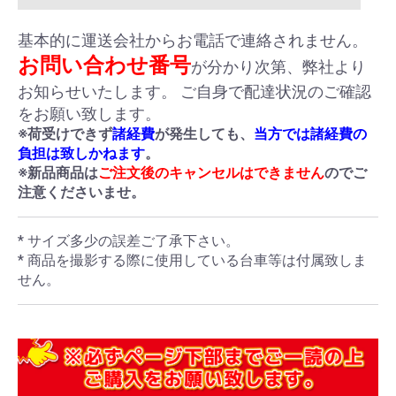
基本的に運送会社からお電話で連絡されません。
お問い合わせ番号
が分かり次第、弊社より
お知らせいたします。 ご自身で配達状況のご確認
をお願い致します。
※荷受けできず
諸経費
が発生しても、
当方では諸経費の
負担は致しかねます
。
※新品商品は
ご注文後のキャンセルはできません
のでご
注意くださいませ。
* サイズ多少の誤差ご了承下さい。
* 商品を撮影する際に使用している台車等は付属致しま
せん。