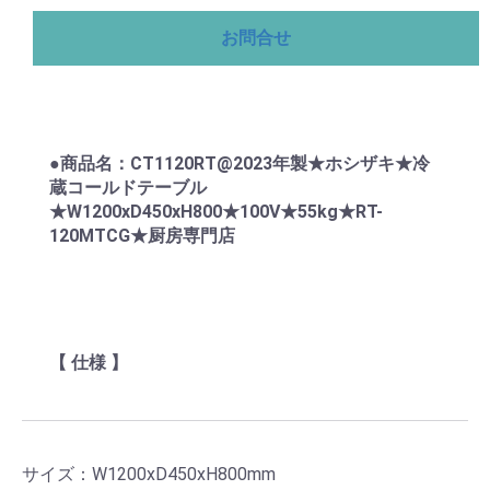
お問合せ
●商品名：CT1120RT@2023年製★ホシザキ★冷
蔵コールドテーブル
★W1200xD450xH800★100V★55kg★RT-
120MTCG★厨房専門店
【 仕様 】
サイズ：W1200xD450xH800mm