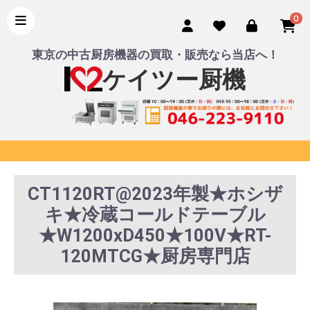
0
東京の中古厨房機器の買取・販売なら当店へ！
ケイツー厨機
CT1120RT@2023年製★ホシザ
キ★冷蔵コールドテーブル
★W1200xD450★100V★RT-
120MTCG★厨房専門店