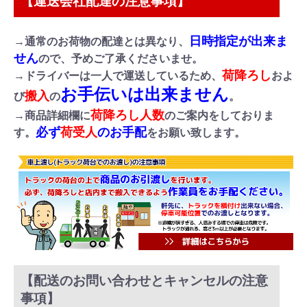
【運送会社配達の注意事項】
日時指定が出来ま
→通常のお荷物の配達とは異なり、
せん
ので、予めご了承くださいませ。
荷降ろし
→ドライバーは一人で運送しているため、
およ
お手伝いは出来ません
搬入
び
の
。
荷降ろし人数
→商品詳細欄に
のご案内をしておりま
必ず
荷受人
のお手配
す。
をお願い致します。
【配送のお問い合わせとキャンセルの注意
事項】