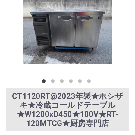
CT1120RT@2023年製★ホシザ
キ★冷蔵コールドテーブル
★W1200xD450★100V★RT-
120MTCG★厨房専門店