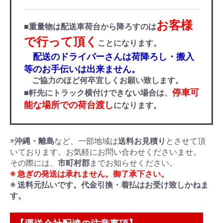
お客様
■重量物は配送車荷台から降ろすのは
で行って頂く
ことになります。
配送のドライバーさんは荷降ろし・搬入
等のお手伝いは出来ません。
ご協力のほど何卒宜しくお願い致します。
停車可
■軒先にトラック横付けできない場合は、
能な場所での荷台渡し
になります。
※
沖縄・離島
など、一部地域は
送料お見積り
とさせて頂
いております。お気軽にお問い合わせくださいませ。
その際には、
市町村郡
までお知らせください。
※ 急ぎの発送は承れません。御了承下さい。
※ 送料元払いです。代金引換・着払はお受け致しかねま
す。