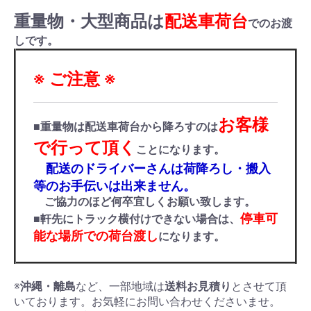
重量物・大型商品は
配送車荷台
でのお渡
しです。
※ ご注意 ※
お客様
■重量物は配送車荷台から降ろすのは
で行って頂く
ことになります。
配送のドライバーさんは荷降ろし・搬入
等のお手伝いは出来ません。
ご協力のほど何卒宜しくお願い致します。
停車可
■軒先にトラック横付けできない場合は、
能な場所での荷台渡し
になります。
※
沖縄・離島
など、一部地域は
送料お見積り
とさせて頂
いております。お気軽にお問い合わせくださいませ。