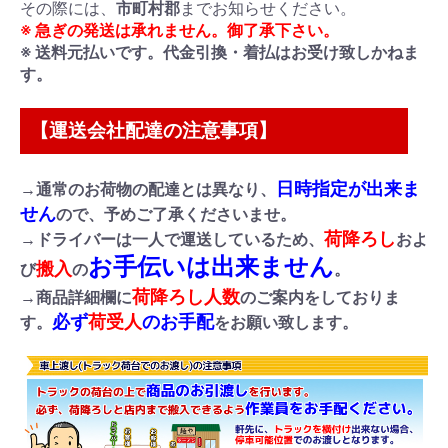
その際には、
市町村郡
までお知らせください。
※ 急ぎの発送は承れません。御了承下さい。
※ 送料元払いです。代金引換・着払はお受け致しかねま
す。
【運送会社配達の注意事項】
日時指定が出来ま
→通常のお荷物の配達とは異なり、
せん
ので、予めご了承くださいませ。
荷降ろし
→ドライバーは一人で運送しているため、
およ
お手伝いは出来ません
搬入
び
の
。
荷降ろし人数
→商品詳細欄に
のご案内をしておりま
必ず
荷受人
のお手配
す。
をお願い致します。