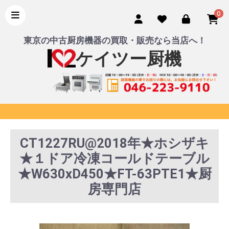
0
東京の中古厨房機器の買取・販売なら当店へ！
ケイツー厨機
CT1227RU@2018年★ホシザキ
★１ドア冷凍コールドテーブル
★W630xD450★FT-63PTE1★厨
房専門店