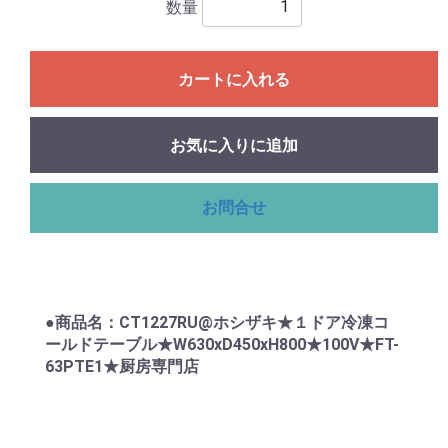
数量
カートに入れる
お気に入りに追加
お問合せ
●商品名：CT1227RU@ホシザキ★１ドア冷凍コ
ールドテーブル★W630xD450xH800★100V★FT-
63PTE1★厨房専門店