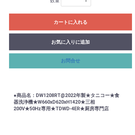
数量
カートに入れる
お気に入りに追加
お問合せ
●商品名：DW1208RT@2022年製★タニコー★食
器洗浄機★W660xD620xH1420★三相
200V★50Hz専用★TDWD-4ER★厨房専門店