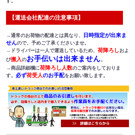
す。
【運送会社配達の注意事項】
日時指定が出来ま
→通常のお荷物の配達とは異なり、
せん
ので、予めご了承くださいませ。
荷降ろし
→ドライバーは一人で運送しているため、
およ
お手伝いは出来ません
搬入
び
の
。
荷降ろし人数
→商品詳細欄に
のご案内をしておりま
必ず
荷受人
のお手配
す。
をお願い致します。