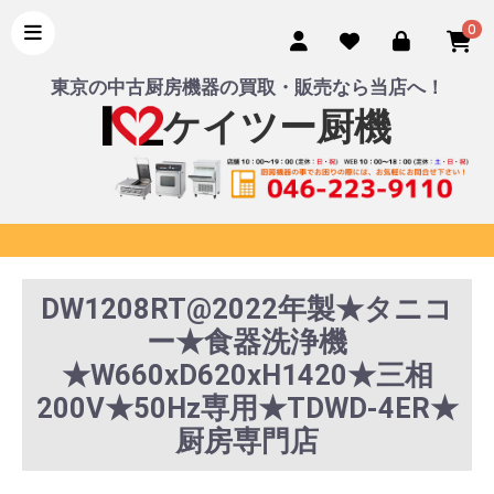
0
東京の中古厨房機器の買取・販売なら当店へ！
ケイツー厨機
DW1208RT@2022年製★タニコ
ー★食器洗浄機
★W660xD620xH1420★三相
200V★50Hz専用★TDWD-4ER★
厨房専門店