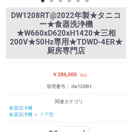
DW1208RT@2022年製★タニコ
ー★食器洗浄機
★W660xD620xH1420★三相
200V★50Hz専用★TDWD-4ER★
厨房専門店
￥286,000
税込
管理番号：
dw1208rt
関連カテゴリ
食器洗浄機
食器洗浄機
＞
ドア型