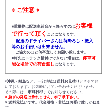
※ ご注意 ※
お客様
■重量物は配送車荷台から降ろすのは
で行って頂く
ことになります。
配送のドライバーさんは荷降ろし・搬入
等のお手伝いは出来ません。
ご協力のほど何卒宜しくお願い致します。
停車可
■軒先にトラック横付けできない場合は、
能な場所での荷台渡し
になります。
※
沖縄・離島
など、一部地域は
送料お見積り
とさせて頂
いております。お気軽にお問い合わせくださいませ。
その際には、
市町村郡
までお知らせください。
※ 急ぎの発送は承れません。御了承下さい。
※ 送料元払いです。代金引換・着払はお受け致しかねま