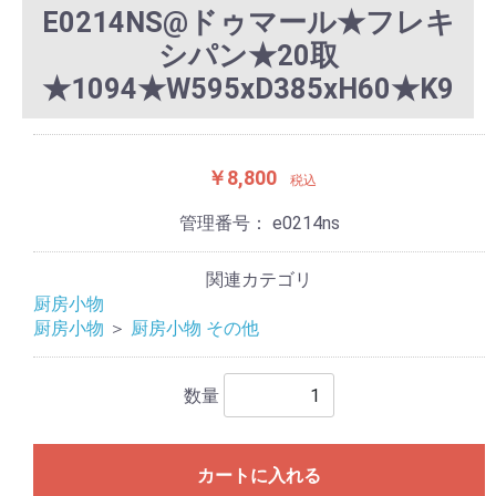
E0214NS@ドゥマール★フレキ
シパン★20取
★1094★W595xD385xH60★K9
￥8,800
税込
管理番号：
e0214ns
関連カテゴリ
厨房小物
厨房小物
＞
厨房小物 その他
数量
カートに入れる