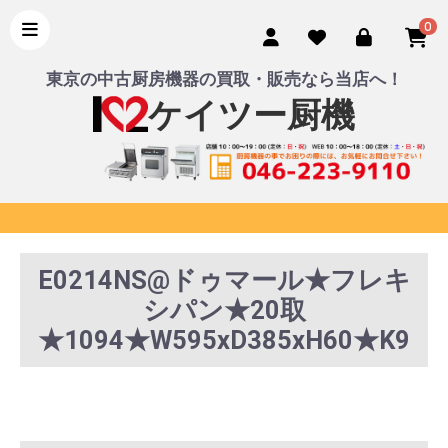
0
東京の中古厨房機器の買取・販売なら当店へ！
ケイツー厨機
E0214NS@ドゥマール★フレキ
シパン★20取
★1094★W595xD385xH60★K9