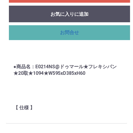
お気に入りに追加
お問合せ
●商品名：E0214NS@ドゥマール★フレキシパン
★20取★1094★W595xD385xH60
【 仕様 】