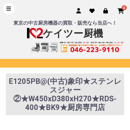
0
東京の中古厨房機器の買取・販売なら当店へ！
ケイツー厨機
E1205PB@(中古)象印★ステンレ
スジャー
②★W450xD380xH270★RDS-
400★BK9★厨房専門店