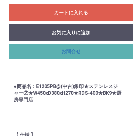
カートに入れる
お気に入りに追加
お問合せ
●商品名：E1205PB@(中古)象印★ステンレスジ
ャー②★W450xD380xH270★RDS-400★BK9★厨
房専門店
【 仕様 】