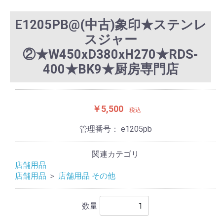
E1205PB@(中古)象印★ステンレ
スジャー
②★W450xD380xH270★RDS-
400★BK9★厨房専門店
￥5,500
税込
管理番号：
e1205pb
関連カテゴリ
店舗用品
店舗用品
＞
店舗用品 その他
数量