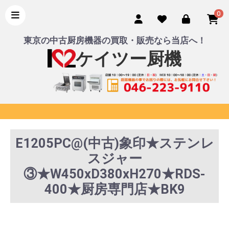
0
東京の中古厨房機器の買取・販売なら当店へ！
ケイツー厨機
E1205PC@(中古)象印★ステンレ
スジャー
③★W450xD380xH270★RDS-
400★厨房専門店★BK9