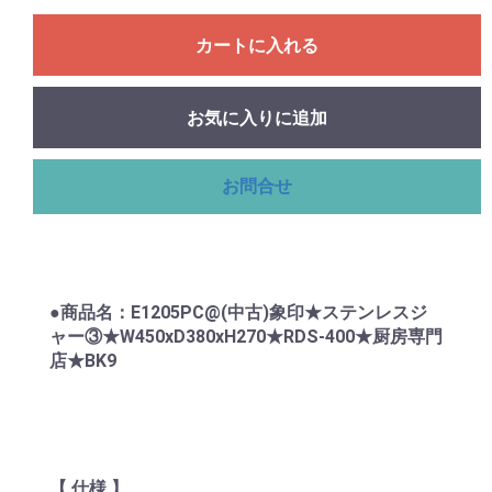
カートに入れる
お気に入りに追加
お問合せ
●商品名：E1205PC@(中古)象印★ステンレスジ
ャー③★W450xD380xH270★RDS-400★厨房専門
店★BK9
【 仕様 】