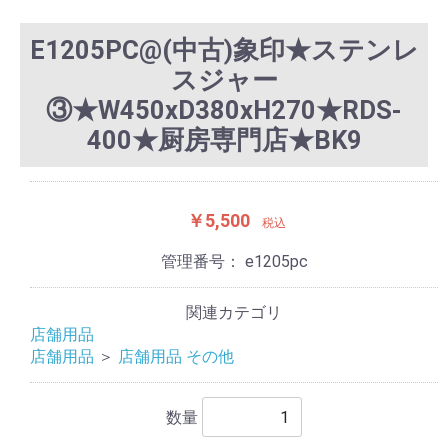
E1205PC@(中古)象印★ステンレ
スジャー
③★W450xD380xH270★RDS-
400★厨房専門店★BK9
￥5,500
税込
管理番号：
e1205pc
関連カテゴリ
店舗用品
店舗用品
＞
店舗用品 その他
数量