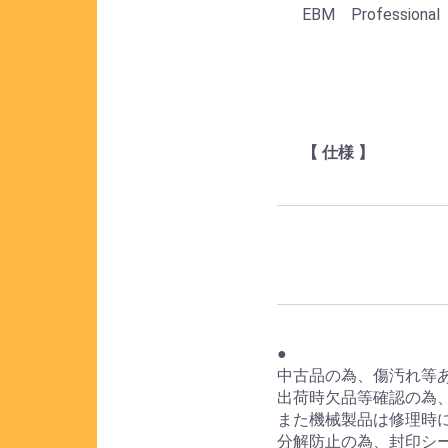
EBM Professio
【 仕様 】
●
中古品の為、傷汚れ等
出荷時欠品等確認の為
また機械製品は修理時
分解防止の為、封印シ