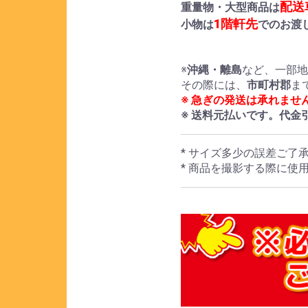
配送
重量物・大型商品は
1階軒先
小物は
でのお渡
※
沖縄・離島
など、一部
その際には、
市町村郡
ま
※ 急ぎの発送は承れませ
※ 送料元払いです。代金
* サイズ多少の誤差ご了
* 商品を撮影する際に使