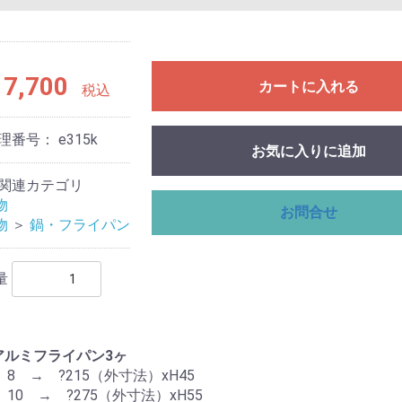
7,700
カートに入れる
税込
理番号：
e315k
お気に入りに追加
関連カテゴリ
物
お問合せ
物
＞
鍋・フライパン
量
@アルミフライパン3ヶ
nal 8 → ?215（外寸法）xH45
nal 10 → ?275（外寸法）xH55