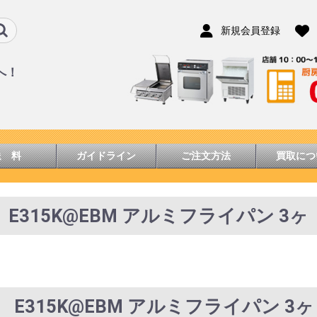
新規会員登録
へ！
送 料
ガイドライン
ご注文方法
買取につ
E315K@EBM アルミフライパン 3ヶ
E315K@EBM アルミフライパン 3ヶ