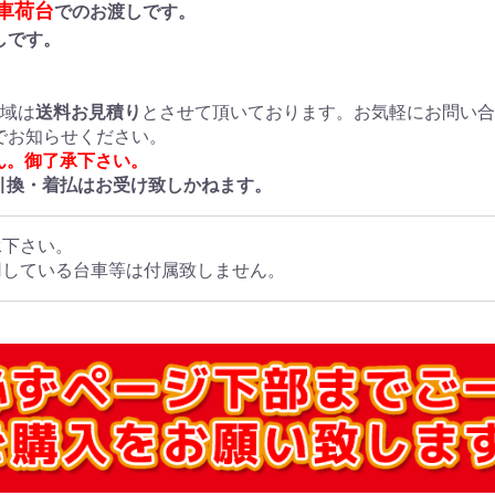
車荷台
でのお渡しです。
しです。
地域は
送料お見積り
とさせて頂いております。お気軽にお問い
でお知らせください。
ん。御了承下さい。
引換・着払はお受け致しかねます。
承下さい。
用している台車等は付属致しません。