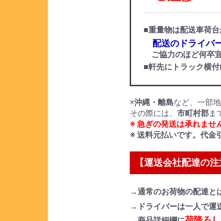
■重量物は配送車荷台
配送のドライバー
ご協力のほど何卒宜
■軒先にトラック横
※
沖縄・離島
など、一部
その際には、
市町村郡
ま
※ 急ぎの発送は承れませ
※ 送料元払いです。代金
【運送会社配達の注
→通常のお荷物の配達と
→ドライバーは一人で運
荷降ろし
→商品詳細欄に