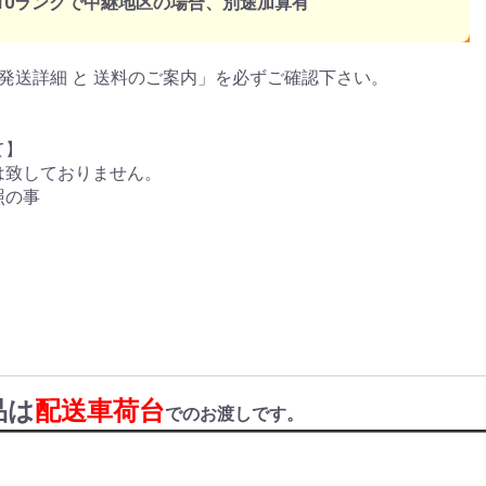
～10ランクで中継地区の場合、別途加算有
発送詳細 と 送料のご案内」を必ずご確認下さい。
て】
は致しておりません。
照の事
品は
配送車荷台
でのお渡しです。