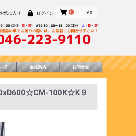
0
￥0
お気に入り
ログイン
いて
会社案内
お問合せ
D600☆CM-100K☆K９