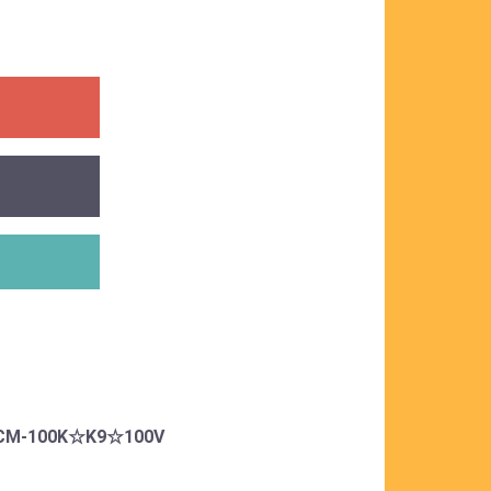
-100K☆K9☆100V