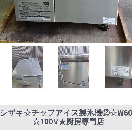
年☆ホシザキ☆チップアイス製氷機②☆W600x
☆100V★厨房専門店