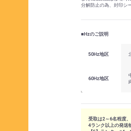
分解防止の為、封印シ
■Hzのご説明
50Hz地区
60Hz地区
受取は2～6名程度
4ランク以上の発送