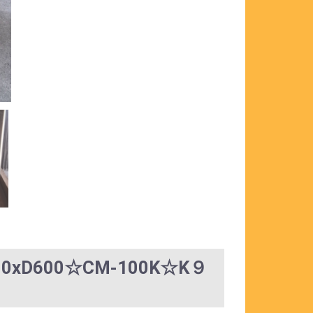
D600☆CM-100K☆K９