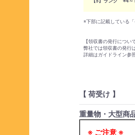
【5】ランク ※4
※下部に記載している「
【領収書の発行につい
弊社では領収書の発行
詳細はガイドライン参
【 荷受け 】
重量物・大型商
※ ご注意 ※