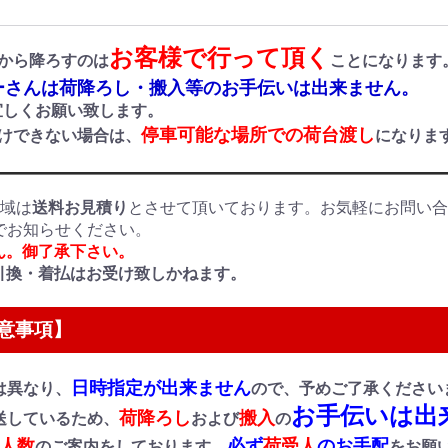
お客様で行って頂く
から降ろすのは
ことになります
さんは荷降ろし・搬入等のお手伝いは出来ません。
しくお願い致します。
停車可能な場所での荷台渡し
付けできない場合は、
になりま
地域は
送料お見積り
とさせて頂いております。お気軽にお問い
でお知らせください。
ん。御了承下さい。
引換・着払はお受け致しかねます。
意事項】
日時指定が出来ません
は異なり、
ので、予めご了承ください
お手伝いは出
荷降ろし
搬入
送しているため、
および
の
人数
必ず
荷受人
のお手配
のご案内をしております。
をお願