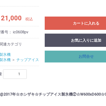
21,000
税込
カートに入れる
理番号：
ic0608pv
お気に入りに追加
関連カテゴリ
製氷機
お問合せ
製氷機
＞
チップアイス
量
PV@2017年☆ホシザキ☆チップアイス製氷機②☆W600xD600☆CM