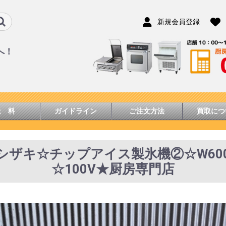
新規会員登録
へ！
送 料
ガイドライン
ご注文方法
買取につ
☆ホシザキ☆チップアイス製氷機②☆W600x
☆100V★厨房専門店