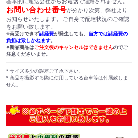
基本的に運送会社からお電話で連絡されません。
お問い合わせ番号
が分かり次第、弊社より
お知らせいたします。 ご自身で配達状況のご確認
をお願い致します。
※荷受けできず
諸経費
が発生しても、
当方では諸経費の
負担は致しかねます
。
※新品商品は
ご注文後のキャンセルはできません
のでご
注意くださいませ。
* サイズ多少の誤差ご了承下さい。
* 商品を撮影する際に使用している台車等は付属致しま
せん。