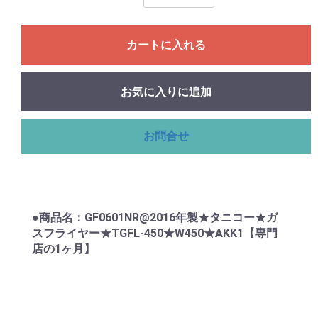
カートに入れる
お気に入りに追加
お問合せ
●商品名：GF0601NR@2016年製★タニコー★ガ
スフライヤー★TGFL-450★W450★AKK1【専門
店の1ヶ月】