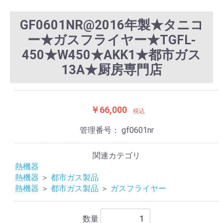
GF0601NR@2016年製★タニコ
ー★ガスフライヤー★TGFL-
450★W450★AKK1★都市ガス
13A★厨房専門店
￥66,000
税込
管理番号：
gf0601nr
関連カテゴリ
熱機器
熱機器
＞
都市ガス製品
熱機器
＞
都市ガス製品
＞
ガスフライヤー
数量