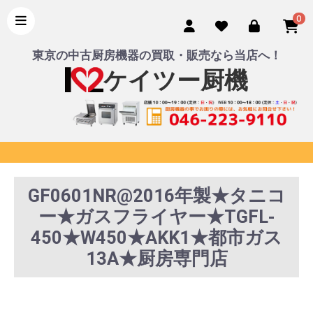
0
東京の中古厨房機器の買取・販売なら当店へ！
ケイツー厨機
GF0601NR@2016年製★タニコ
ー★ガスフライヤー★TGFL-
450★W450★AKK1★都市ガス
13A★厨房専門店