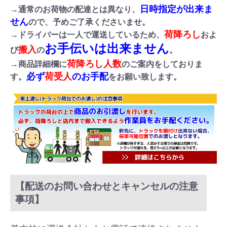
日時指定が出来ま
→通常のお荷物の配達とは異なり、
せん
ので、予めご了承くださいませ。
荷降ろし
→ドライバーは一人で運送しているため、
およ
お手伝いは出来ません
搬入
び
の
。
荷降ろし人数
→商品詳細欄に
のご案内をしておりま
必ず
荷受人
のお手配
す。
をお願い致します。
【配送のお問い合わせとキャンセルの注意
事項】