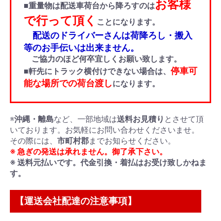
お客様
■重量物は配送車荷台から降ろすのは
で行って頂く
ことになります。
配送のドライバーさんは荷降ろし・搬入
等のお手伝いは出来ません。
ご協力のほど何卒宜しくお願い致します。
停車可
■軒先にトラック横付けできない場合は、
能な場所での荷台渡し
になります。
※
沖縄・離島
など、一部地域は
送料お見積り
とさせて頂
いております。お気軽にお問い合わせくださいませ。
その際には、
市町村郡
までお知らせください。
※ 急ぎの発送は承れません。御了承下さい。
※ 送料元払いです。代金引換・着払はお受け致しかねま
す。
【運送会社配達の注意事項】