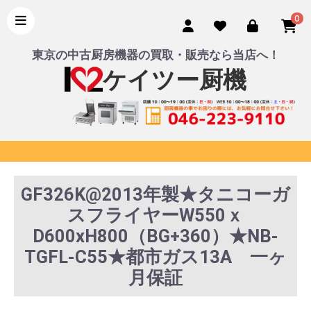
0
東京の中古厨房機器の買取・販売なら当店へ！
ケイツー厨機
GF326K@2013年製★タニコーガ
スフライヤーW550ｘ
D600xH800（BG+360）★NB-
TGFL-C55★都市ガス13A 一ヶ
月保証