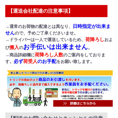
【運送会社配達の注意事項】
日時指定が出来ま
→通常のお荷物の配達とは異なり、
せん
ので、予めご了承くださいませ。
荷降ろし
→ドライバーは一人で運送しているため、
およ
お手伝いは出来ません
搬入
び
の
。
荷降ろし人数
→商品詳細欄に
のご案内をしておりま
必ず
荷受人
のお手配
す。
をお願い致します。