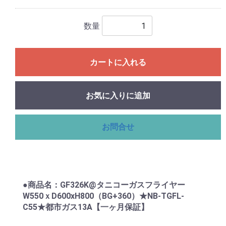
数量
カートに入れる
お気に入りに追加
お問合せ
●商品名：GF326K@タニコーガスフライヤー
W550ｘD600xH800（BG+360）★NB-TGFL-
C55★都市ガス13A【一ヶ月保証】