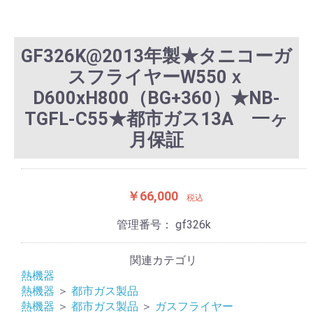
GF326K@2013年製★タニコーガ
スフライヤーW550ｘ
D600xH800（BG+360）★NB-
TGFL-C55★都市ガス13A 一ヶ
月保証
￥66,000
税込
管理番号：
gf326k
関連カテゴリ
熱機器
熱機器
＞
都市ガス製品
熱機器
＞
都市ガス製品
＞
ガスフライヤー