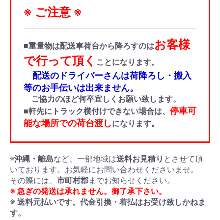
※ ご注意 ※
お客様
■重量物は配送車荷台から降ろすのは
で行って頂く
ことになります。
配送のドライバーさんは荷降ろし・搬入
等のお手伝いは出来ません。
ご協力のほど何卒宜しくお願い致します。
停車可
■軒先にトラック横付けできない場合は、
能な場所での荷台渡し
になります。
※
沖縄・離島
など、一部地域は
送料お見積り
とさせて頂
いております。お気軽にお問い合わせくださいませ。
その際には、
市町村郡
までお知らせください。
※ 急ぎの発送は承れません。御了承下さい。
※ 送料元払いです。代金引換・着払はお受け致しかねま
す。