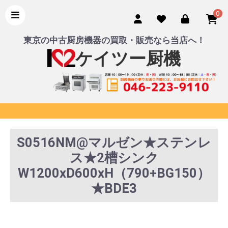
0
東京の中古厨房機器の買取・販売なら当店へ！
ケイツー厨機
S0516NM@マルゼン★ステンレ
ス★2槽シンク
W1200xD600xH（790+BG150）
★BDE3