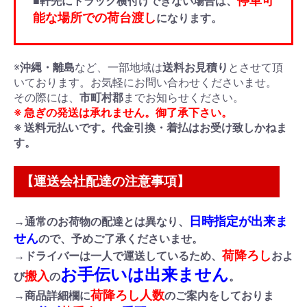
停車可
■軒先にトラック横付けできない場合は、
能な場所での荷台渡し
になります。
※
沖縄・離島
など、一部地域は
送料お見積り
とさせて頂
いております。お気軽にお問い合わせくださいませ。
その際には、
市町村郡
までお知らせください。
※ 急ぎの発送は承れません。御了承下さい。
※ 送料元払いです。代金引換・着払はお受け致しかねま
す。
【運送会社配達の注意事項】
日時指定が出来ま
→通常のお荷物の配達とは異なり、
せん
ので、予めご了承くださいませ。
荷降ろし
→ドライバーは一人で運送しているため、
およ
お手伝いは出来ません
搬入
び
の
。
荷降ろし人数
→商品詳細欄に
のご案内をしておりま