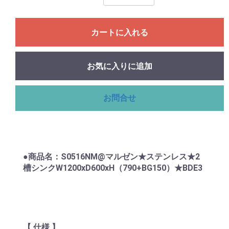
カートに入れる
お気に入りに追加
お問合せ
●商品名：S0516NM@マルゼン★ステンレス★2
槽シンクW1200xD600xH（790+BG150）★BDE3
【 仕様 】