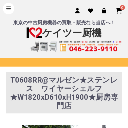
0
東京の中古厨房機器の買取・販売なら当店へ！
ケイツー厨機
T0608RR@マルゼン★ステンレ
ス ワイヤーシェルフ
★W1820xD610xH1900★厨房専
門店