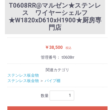
T0608RR@マルゼン★ステンレ
ス ワイヤーシェルフ
★W1820xD610xH1900★厨房専
門店
￥38,500
税込
管理番号：
t0608rr
関連カテゴリ
ステンレス板金物
ステンレス板金物
＞
パイプ棚
数量