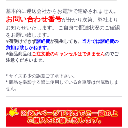
基本的に運送会社からお電話で連絡されません。
お問い合わせ番号
が分かり次第、弊社より
お知らせいたします。 ご自身で配達状況のご確認
をお願い致します。
※荷受けできず
諸経費
が発生しても、
当方では諸経費の
負担は致しかねます
。
※新品商品は
ご注文後のキャンセルはできません
のでご
注意くださいませ。
* サイズ多少の誤差ご了承下さい。
* 商品を撮影する際に使用している台車等は付属致しま
せん。