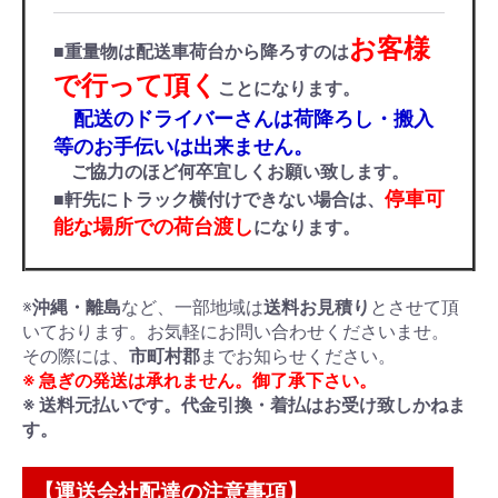
お客様
■重量物は配送車荷台から降ろすのは
で行って頂く
ことになります。
配送のドライバーさんは荷降ろし・搬入
等のお手伝いは出来ません。
ご協力のほど何卒宜しくお願い致します。
停車可
■軒先にトラック横付けできない場合は、
能な場所での荷台渡し
になります。
※
沖縄・離島
など、一部地域は
送料お見積り
とさせて頂
いております。お気軽にお問い合わせくださいませ。
その際には、
市町村郡
までお知らせください。
※ 急ぎの発送は承れません。御了承下さい。
※ 送料元払いです。代金引換・着払はお受け致しかねま
す。
【運送会社配達の注意事項】