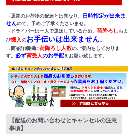
日時指定が出来ま
→通常のお荷物の配達とは異なり、
せん
ので、予めご了承くださいませ。
荷降ろし
→ドライバーは一人で運送しているため、
およ
お手伝いは出来ません
搬入
び
の
。
荷降ろし人数
→商品詳細欄に
のご案内をしておりま
必ず
荷受人
のお手配
す。
をお願い致します。
【配送のお問い合わせとキャンセルの注意
事項】