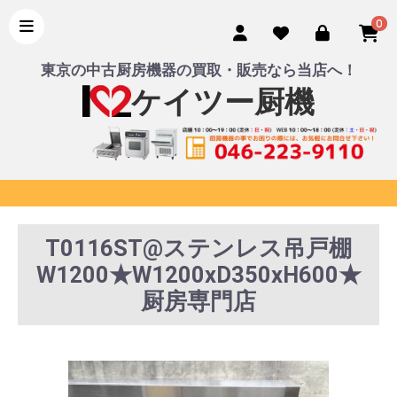
0
東京の中古厨房機器の買取・販売なら当店へ！
ケイツー厨機
T0116ST@ステンレス吊戸棚
W1200★W1200xD350xH600★
厨房専門店