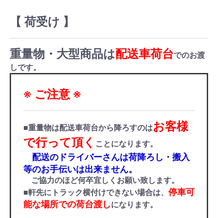
【 荷受け 】
重量物・大型商品は
配送車荷台
でのお渡
しです。
※ ご注意 ※
お客様
■重量物は配送車荷台から降ろすのは
で行って頂く
ことになります。
配送のドライバーさんは荷降ろし・搬入
等のお手伝いは出来ません。
ご協力のほど何卒宜しくお願い致します。
停車可
■軒先にトラック横付けできない場合は、
能な場所での荷台渡し
になります。