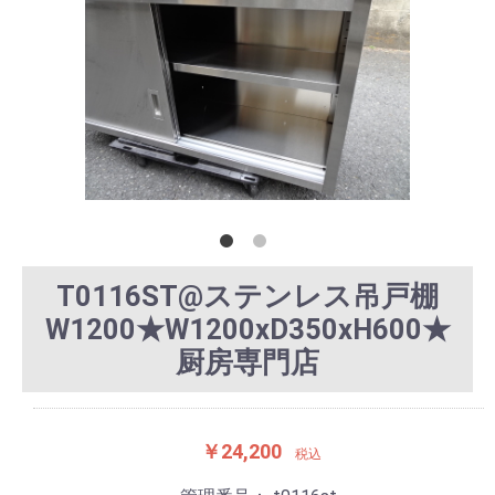
T0116ST@ステンレス吊戸棚
W1200★W1200xD350xH600★
厨房専門店
￥24,200
税込