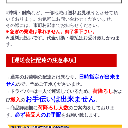
※
沖縄・離島
など、一部地域は
送料お見積り
とさせて頂
いております。お気軽にお問い合わせくださいませ。
その際には、
市町村郡
までお知らせください。
※ 急ぎの発送は承れません。御了承下さい。
※ 送料元払いです。代金引換・着払はお受け致しかねま
す。
【運送会社配達の注意事項】
日時指定が出来ま
→通常のお荷物の配達とは異なり、
せん
ので、予めご了承くださいませ。
荷降ろし
→ドライバーは一人で運送しているため、
およ
お手伝いは出来ません
搬入
び
の
。
荷降ろし人数
→商品詳細欄に
のご案内をしておりま
必ず
荷受人
のお手配
す。
をお願い致します。