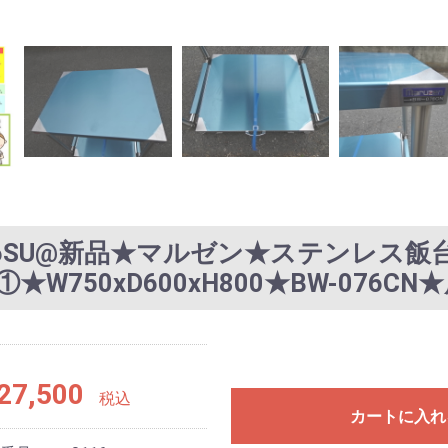
16SU@新品★マルゼン★ステンレス飯
0①★W750xD600xH800★BW-076C
27,500
税込
カートに入れ