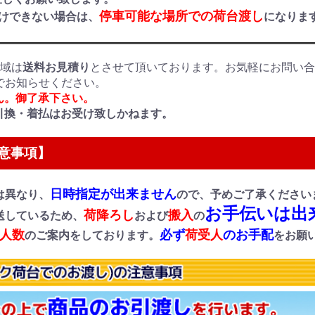
停車可能な場所での荷台渡し
付けできない場合は、
になりま
地域は
送料お見積り
とさせて頂いております。お気軽にお問い
でお知らせください。
ん。御了承下さい。
引換・着払はお受け致しかねます。
意事項】
日時指定が出来ません
は異なり、
ので、予めご了承ください
お手伝いは出
荷降ろし
搬入
送しているため、
および
の
人数
必ず
荷受人
のお手配
のご案内をしております。
をお願