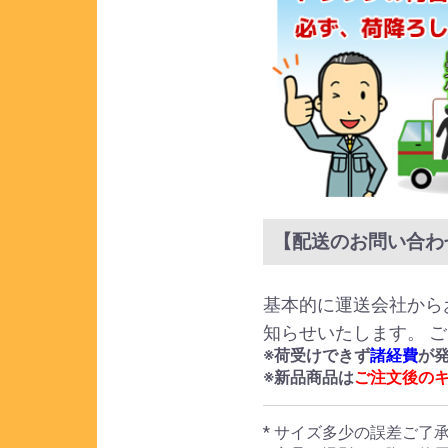
【配送のお問い合わ
基本的に運送会社から
知らせいたします。 
※荷受けできず
諸経費
が
※新品商品は
ご注文後の
* サイズ多少の誤差ご了