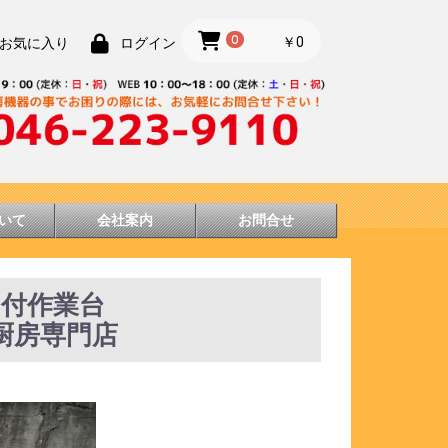
0
￥0
お気に入り
ログイン
いて
会社案内
お問合せ
台付作業台
N★厨房専門店