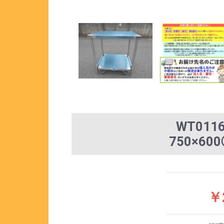
WT01
750×60
￥