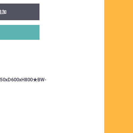
追加
D600xH800★BW-