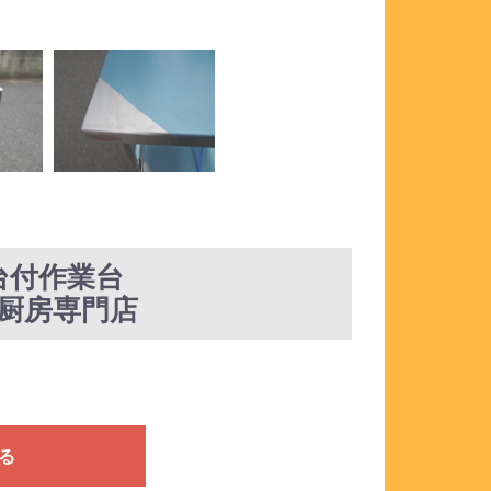
台付作業台
N★厨房専門店
る