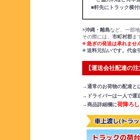
■軒先にトラック横
※
沖縄・離島
など、一部
その際には、
市町村郡
ま
※ 急ぎの発送は承れませ
※ 送料元払いです。代金
【運送会社配達の注
→通常のお荷物の配達と
→ドライバーは一人で運
荷降ろし
→商品詳細欄に