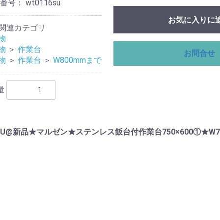
理番号：
wt0116su
お気に入りに
関連カテゴリ
物
物
＞
作業台
お問合せ
物
＞
作業台
＞
W800mmまで
量
SU@新品★マルゼン★ステンレス飯台付作業台750×600①★W750x