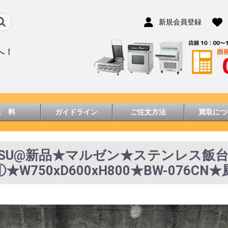
新規会員登録
へ！
送 料
ガイドライン
ご注文方法
買取につ
16SU@新品★マルゼン★ステンレス飯
0①★W750xD600xH800★BW-076C