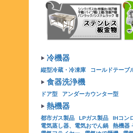
‣
冷機器
縦型冷蔵・冷凍庫
コールドテーブ
‣
食器洗浄機
ドア型
アンダーカウンター型
‣
熱機器
都市ガス製品
LPガス製品
IHコン
電気蒸し器、電気おでん鍋
熱機器 