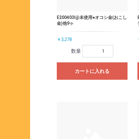
E200403I@未使用●オコシ金(おこし
金)他9ヶ
￥3,278
数量
カートに入れる