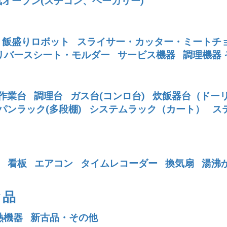
気オーブン(スチコン、ベーカリー)
・飯盛りロボット
スライサー・カッター・ミートチ
リバースシート・モルダー
サービス機器
調理機器 
作業台
調理台
ガス台(コンロ台)
炊飯器台（ドー
パンラック(多段棚)
システムラック（カート）
ス
看板
エアコン
タイムレコーダー
換気扇
湯沸
ク品
熱機器
新古品・その他