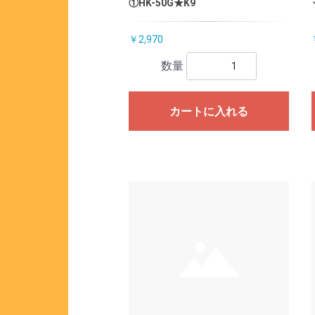
①HK-50G★K9
￥2,970
数量
カートに入れる