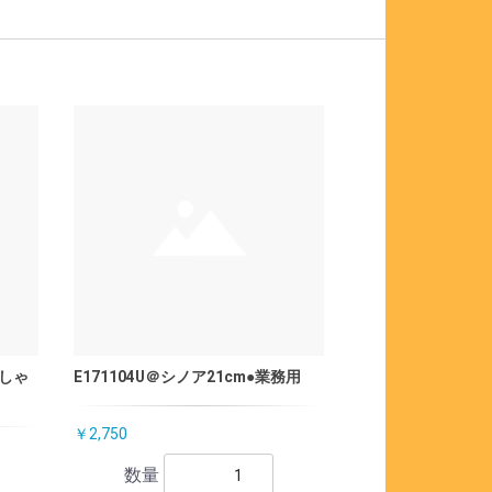
ひしゃ
E171104U＠シノア21cm●業務用
￥2,750
数量