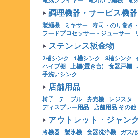
電気フライヤー
電気ゆで麺機
電
‣
調理機器・サービス機器
製麺機
ミキサー
寿司・のり巻き
フードプロセッサー・ジューサー
‣
ステンレス板金物
2槽シンク
1槽シンク
3槽シンク
パイプ棚
上棚(置き台)
食器戸棚
手洗いシンク
‣
店舗用品
椅子
テーブル
券売機
レジスター
ディスプレー用品
店舗用品 その他
‣
アウトレット・ジャン
冷機器
製氷機
食器洗浄機
ガス/