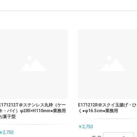
E171212T＠ステンレス丸枠（ケー
E171212R＠スクイ玉揚げ・
キ・パイ）φ285×H110mm●業務用
く●φ16.5cm●業務用
お菓子型
￥2,750
￥2,750