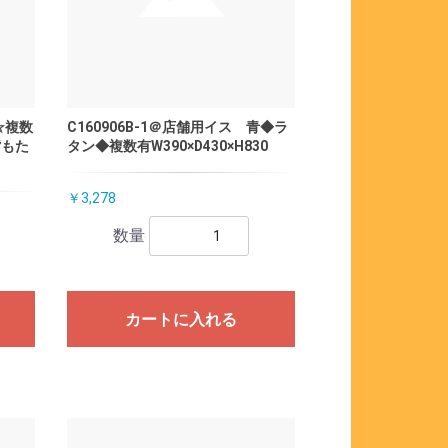
☆複数
C160906B-1＠店舗用イス 青◆ラ
背もた
タン◆複数有W390×D430×H830
￥3,278
数量
カートに入れる