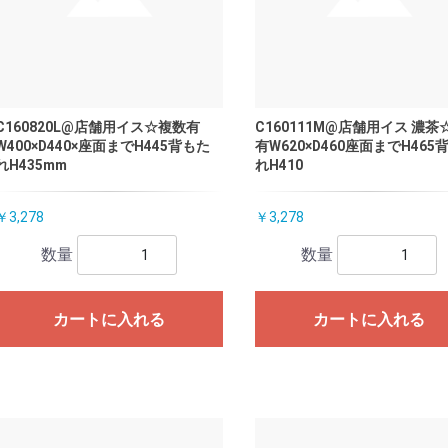
C160820L@店舗用イス☆複数有
C160111M@店舗用イス 濃茶
W400×D440×座面までH445背もた
有W620×D460座面までH465
れH435mm
れH410
￥3,278
￥3,278
数量
数量
カートに入れる
カートに入れる