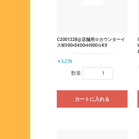
C200122B@店舗用☆カウンターイ
スW390×D400×H900☆K9
￥3,278
数量
カートに入れる