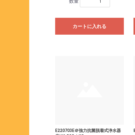
数量
カートに入れる
E220703E＠強力抗菌脱着式浄水器