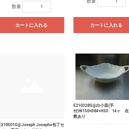
数量
数量
カートに入れる
カートに入れる
E210328G@白小皿(手
付)W150×D84×H50 14ヶ 
数あり
E210501G@Joseph Joseph●包丁セ