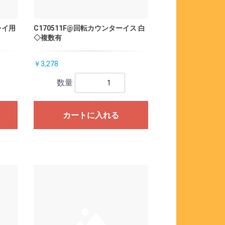
レイ用
C170511F@回転カウンターイス 白
◇複数有
￥3,278
数量
カートに入れる